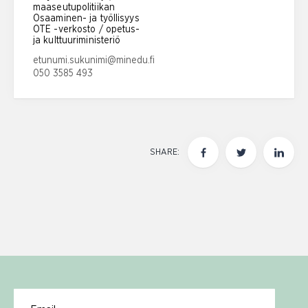
maaseutupolitiikan
Osaaminen- ja työllisyys
OTE -verkosto / opetus-
ja kulttuuriministeriö
Email address:
etunumi.sukunimi@minedu.fi
050 3585 493
Phone number:
SHARE:
Email for newsletter subscription