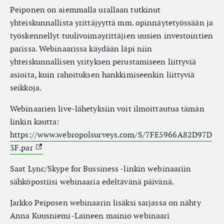
Peiponen on aiemmalla urallaan tutkinut
yhteiskunnallista yrittäjyyttä mm. opinnäytetyössään ja
työskennellyt tuulivoimayrittäjien uusien investointien
parissa. Webinaarissa käydään läpi niin
yhteiskunnallisen yrityksen perustamiseen liittyviä
asioita, kuin rahoituksen hankkimiseenkin liittyviä
seikkoja.
Webinaarien live-lähetyksiin voit ilmoittautua tämän
linkin kautta:
https://www.webropolsurveys.com/S/7FE5966A82D97D
(External link)
3F.par
Saat Lync/Skype for Bussiness -linkin webinaariin
sähköpostiisi webinaaria edeltävänä päivänä.
Jarkko Peiposen webinaarin lisäksi sarjassa on nähty
Anna Kuusniemi-Laineen mainio webinaari