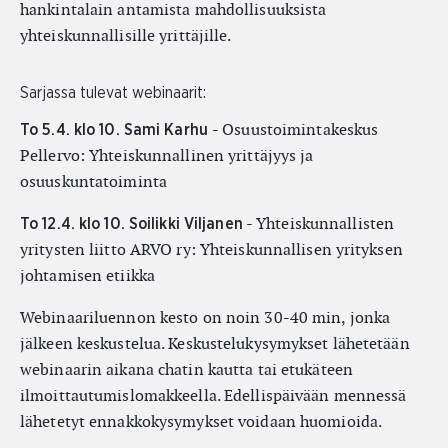
hankintalain antamista mahdollisuuksista
yhteiskunnallisille yrittäjille.
Sarjassa tulevat webinaarit:
- Osuustoimintakeskus
To 5.4. klo 10. Sami Karhu
Pellervo: Yhteiskunnallinen yrittäjyys ja
osuuskuntatoiminta
- Yhteiskunnallisten
To 12.4. klo 10. Soilikki Viljanen
yritysten liitto ARVO ry: Yhteiskunnallisen yrityksen
johtamisen etiikka
Webinaariluennon kesto on noin 30-40 min, jonka
jälkeen keskustelua. Keskustelukysymykset lähetetään
webinaarin aikana chatin kautta tai etukäteen
ilmoittautumislomakkeella. Edellispäivään mennessä
lähetetyt ennakkokysymykset voidaan huomioida.