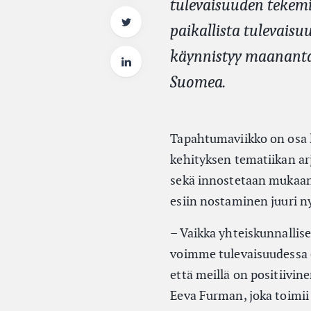
tulevaisuuden tekemi
paikallista tulevaisu
käynnistyy maanantai
Suomea.
Tapahtumaviikko on osa l
kehityksen tematiikan ar
sekä innostetaan mukaan
esiin nostaminen juuri ny
– Vaikka yhteiskunnallise
voimme tulevaisuudessa e
että meillä on positiivi
Eeva Furman, joka toimii