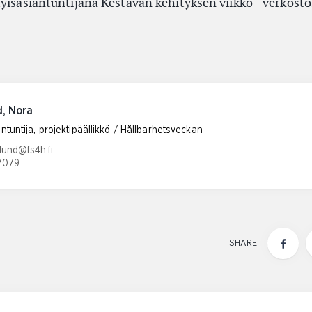
tyisasiantuntijana Kestävän kehityksen viikko –verkosto
d, Nora
antuntija, projektipäällikkö / Hållbarhetsveckan
ress:
lund@fs4h.fi
7079
mber:
SHARE: