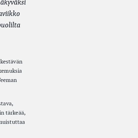
näkyväksi
aviikko
uolilta
 kestävän
okemuksia
 Teeman
stava,
n tärkeää,
muistuttaa