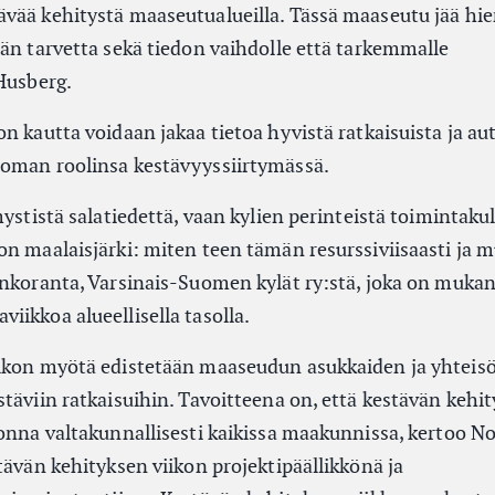
ävää kehitystä maaseutualueilla. Tässä maaseutu jää h
ään tarvetta sekä tiedon vaihdolle että tarkemmalle
 Husberg.
n kautta voidaan jakaa tietoa hyvistä ratkaisuista ja au
 oman roolinsa kestävyyssiirtymässä.
mystistä salatiedettä, vaan kylien perinteistä toimintakul
on maalaisjärki: miten teen tämän resurssiviisaasti ja m
inkoranta, Varsinais-Suomen kylät ry:stä, joka on muka
ikkoa alueellisella tasolla.
iikon myötä edistetään maaseudun asukkaiden ja yhteis
täviin ratkaisuihin. Tavoitteena on, että kestävän kehi
uonna valtakunnallisesti kaikissa maakunnissa, kertoo N
tävän kehityksen viikon projektipäällikkönä ja