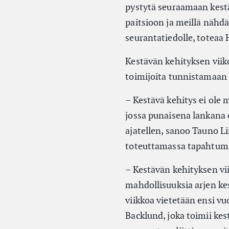
pystytä seuraamaan kest
paitsioon ja meillä nähd
seurantatiedolle, toteaa
Kestävän kehityksen viiko
toimijoita tunnistamaan
– Kestävä kehitys ei ole 
jossa punaisena lankana 
ajatellen, sanoo Tauno L
toteuttamassa tapahtumavi
– Kestävän kehityksen v
mahdollisuuksia arjen kes
viikkoa vietetään ensi v
Backlund, joka toimii kes