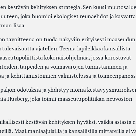
en kestävän kehityksen strategia. Sen kuusi muutosalue
isuuteen, joka huomioi ekologiset reunaehdot ja kasvatt
rman lisää.
on tavoitteena on tuoda näkyviin erityisesti maaseudun
tulevaisuutta ajatellen. Teema läpileikkaa kansallista
aaseutupoliittista kokonaisohjelmaa, jossa korostuvat
uhteiden, tarpeiden ja voimavarojen tunnistaminen ja
a ja kehittämistoimien valmistelussa ja toimeenpanoss
paljon odotuksia ja yhdistyy monia kestävyysmurrokse
ia Husberg, joka toimii maaseutupolitiikan neuvoston
ikallisesti kestävän kehityksen hyväksi, vaikka asiasta 
llä. Maailmanlaajuisilla ja kansallisilla mittareilla ei 