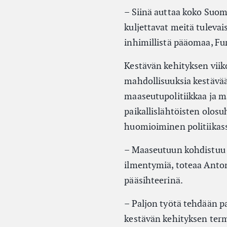
– Siinä auttaa koko Suom
kuljettavat meitä tuleva
inhimillistä pääomaa, Fu
Kestävän kehityksen viik
mahdollisuuksia kestävää 
maaseutupolitiikkaa ja m
paikallislähtöisten olos
huomioiminen politiikass
– Maaseutuun kohdistuu 
ilmentymiä, toteaa Anton
pääsihteerinä.
– Paljon työtä tehdään pa
kestävän kehityksen termei