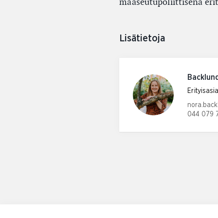
maaseutupoliittisena eri
Lisätietoja
Backlun
Erityisasi
Email add
nora.back
044 079 
Phone nu