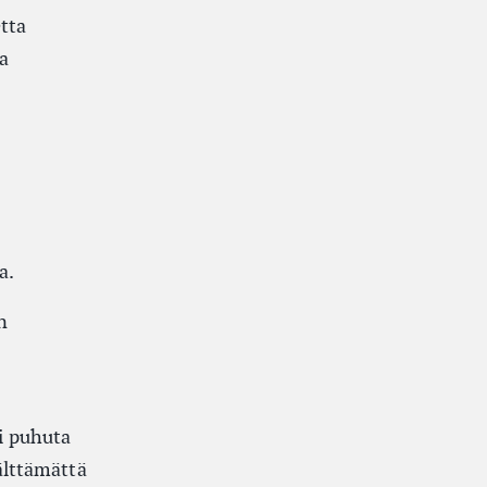
tta
aa
a.
n
ei puhuta
välttämättä