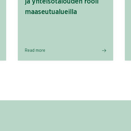
ja yhteisötalouden rooli
maaseutualueilla
Read more