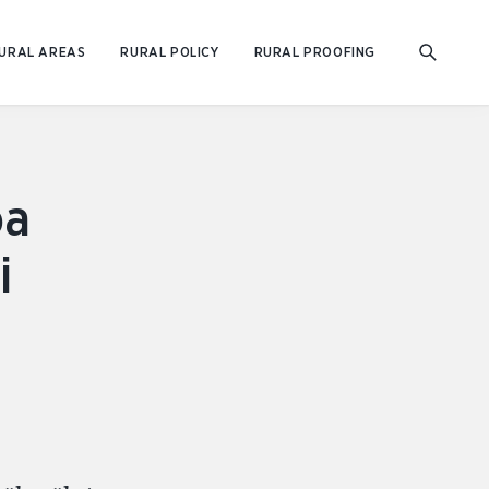
URAL AREAS
RURAL POLICY
RURAL PROOFING
oa
i