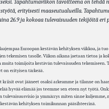
seksi. Tapahtumaviikon tavoitteena on tehdä 
ustyötä, erityisesti maaseutualueilla. Tapahtum
na 26.9 ja kokoaa tulevaisuuden tekijöitä eri p
aajempaa Euroopan kestävän kehityksen viikkoa, ja tuo
jen tekemisen tasolle. Viikon aikana jaetaan tietoa ja k
 muita toimijoita kestävän tulevaisuuden tekemiseen.
t on erityisen tärkeää.
t kriisit ovat jääneet osaksi arkeamme ja tilanne on haa
lää hyvää elämää jos teemme sen eteen nyt työtä. Onki
nen tulevaisuusvisio ja ymmärrys miten sinne kuljemme, 
 kestävän kehityksen toimikunnan pääsihteerinä.