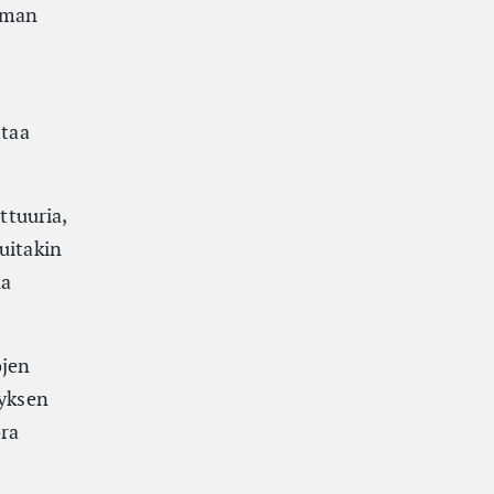
ieman
ttaa
ttuuria,
uitakin
na
öjen
tyksen
ora