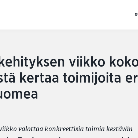
Skip
to
R
content
kehityksen viikko kok
ä kertaa toimijoita er
Suomea
viikko valottaa konkreettisia toimia kestävän