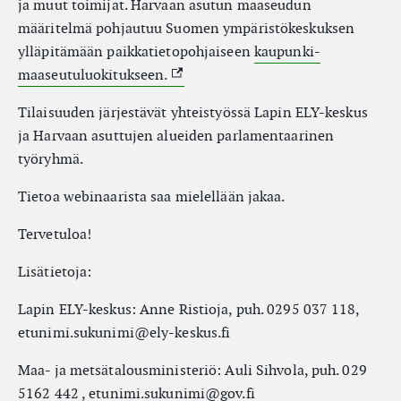
ja muut toimijat. Harvaan asutun maaseudun
määritelmä pohjautuu Suomen ympäristökeskuksen
ylläpitämään paikkatietopohjaiseen
kaupunki-
(External link)
maaseutuluokitukseen.
Tilaisuuden järjestävät yhteistyössä Lapin ELY-keskus
ja Harvaan asuttujen alueiden parlamentaarinen
työryhmä.
Tietoa webinaarista saa mielellään jakaa.
Tervetuloa!
Lisätietoja:
Lapin ELY-keskus: Anne Ristioja, puh. 0295 037 118,
etunimi.sukunimi@ely-keskus.fi
Maa- ja metsätalousministeriö: Auli Sihvola, puh. 029
5162 442 , etunimi.sukunimi@gov.fi