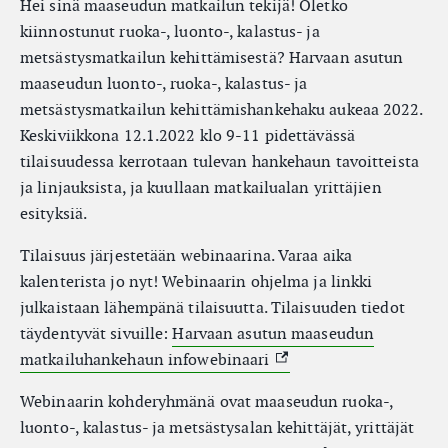
Hei sinä maaseudun matkailun tekijä! Oletko
kiinnostunut ruoka-, luonto-, kalastus- ja
metsästysmatkailun kehittämisestä? Harvaan asutun
maaseudun luonto-, ruoka-, kalastus- ja
metsästysmatkailun kehittämishankehaku aukeaa 2022.
Keskiviikkona 12.1.2022 klo 9-11 pidettävässä
tilaisuudessa kerrotaan tulevan hankehaun tavoitteista
ja linjauksista, ja kuullaan matkailualan yrittäjien
esityksiä.
Tilaisuus järjestetään webinaarina. Varaa aika
kalenterista jo nyt! Webinaarin ohjelma ja linkki
julkaistaan lähempänä tilaisuutta. Tilaisuuden tiedot
täydentyvät sivuille:
Harvaan asutun maaseudun
(External link)
matkailuhankehaun infowebinaari
Webinaarin kohderyhmänä ovat maaseudun ruoka-,
luonto-, kalastus- ja metsästysalan kehittäjät, yrittäjät