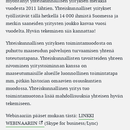
myöntänyt yhteiskunnallisen yrityksen merkkiä
vuodesta 2011 lähtien. Yhteiskunnalliset yritykset
työllistävät tällä hetkellä 14 000 ihmistä Suomessa ja
merkin saaneiden yritysten joukko kasvaa vuosi
vuodelta. Hyvän tekeminen siis kannattaa!
Yhteiskunnallisen yrityksen toimintamuodosta on
puhuttu maaseudun palvelujen turvaamisen yhtenä
toteutustapana. Yhteiskunnallisten tavoitteiden yhteen
nivominen yritystoiminnan kanssa on
maaseutumaisille alueille luonnollinen toimintatapa
mm. pitkän historian omaavien osuuskuntien
muodossa. Yhteiskunnallinen yritys tuo
toimintamuotona lisää mahdollisuuksia yhteisen hyvän
tekemiseen.
Webinaariin pääset mukaan tästä:
LINKKI
(External link)
WEBINAARIIN
(Skype for business/Lync)