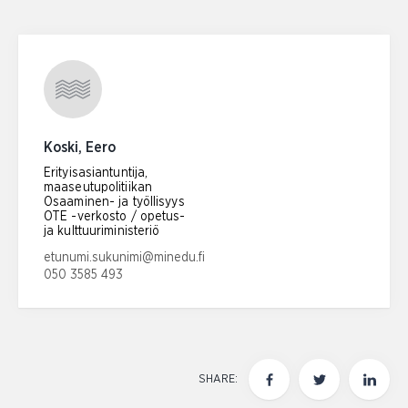
Koski, Eero
Erityisasiantuntija,
maaseutupolitiikan
Osaaminen- ja työllisyys
OTE -verkosto / opetus-
ja kulttuuriministeriö
Email address:
etunumi.sukunimi@minedu.fi
050 3585 493
Phone number:
SHARE: