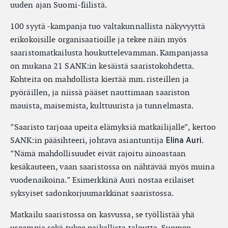
uuden ajan Suomi-fiilistä.
100 syytä -kampanja tuo valtakunnallista näkyvyyttä
erikokoisille organisaatioille ja tekee näin myös
saaristomatkailusta houkuttelevamman. Kampanjassa
on mukana 21 SANK:in kesäistä saaristokohdetta.
Kohteita on mahdollista kiertää mm. risteillen ja
pyöräillen, ja niissä pääset nauttimaan saariston
mauista, maisemista, kulttuurista ja tunnelmasta.
”Saaristo tarjoaa upeita elämyksiä matkailijalle”, kertoo
SANK:in pääsihteeri, johtava asiantuntija
.
Elina Auri
”Nämä mahdollisuudet eivät rajoitu ainoastaan
kesäkauteen, vaan saaristossa on nähtävää myös muina
vuodenaikoina.” Esimerkkinä Auri nostaa erilaiset
syksyiset sadonkorjuumarkkinat saaristossa.
Matkailu saaristossa on kasvussa, se työllistää yhä
useampia sekä tukee paikallista taloutta. Suomen