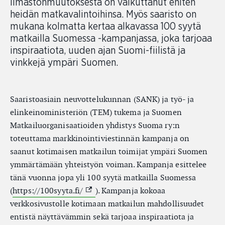
ilmastonmuutoksesta on vaikuttanut eniten
heidän matkavalintoihinsa. Myös saaristo on
mukana kolmatta kertaa alkavassa 100 syytä
matkailla Suomessa -kampanjassa, joka tarjoaa
inspiraatiota, uuden ajan Suomi-fiilistä ja
vinkkejä ympäri Suomen.
Saaristoasiain neuvottelukunnan (SANK) ja työ- ja
elinkeinoministeriön (TEM) tukema ja Suomen
Matkailuorganisaatioiden yhdistys Suoma ry:n
toteuttama markkinointiviestinnän kampanja on
saanut kotimaisen matkailun toimijat ympäri Suomen
ymmärtämään yhteistyön voiman. Kampanja esittelee
tänä vuonna jopa yli 100 syytä matkailla Suomessa
(External link)
(
https://100syyta.fi/
). Kampanja kokoaa
verkkosivustolle kotimaan matkailun mahdollisuudet
entistä näyttävämmin sekä tarjoaa inspiraatiota ja