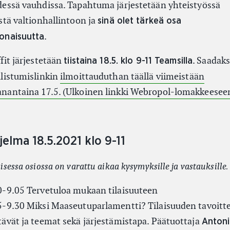
dessä vauhdissa. Tapahtuma järjestetään yhteistyössä
istä valtionhallintoon ja
sinä olet tärkeä osa
.
onaisuutta
ffit järjestetään
. Saadaks
tiistaina 18.5. klo 9-11 Teamsilla
llistumislinkin
ilmoittauduthan täällä viimeistään
nantaina 17.5. (Ulkoinen linkki Webropol-lomakkeesee
jelma 18.5.2021 klo 9-11
isessa osiossa on varattu aikaa kysymyksille ja vastauksille.
0-9.05 Tervetuloa mukaan tilaisuuteen
5-9.30 Miksi Maaseutuparlamentti? Tilaisuuden tavoitte
tävät ja teemat sekä järjestämistapa. Päätuottaja
Anton