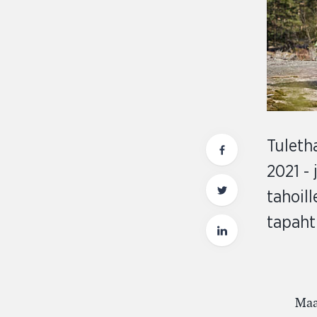
Tuleth
2021 - 
tahoil
tapaht
Maa