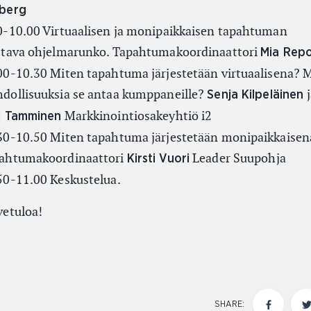
berg
0-10.00 Virtuaalisen ja monipaikkaisen tapahtuman
stava ohjelmarunko. Tapahtumakoordinaattori
Mia Rep
00-10.30 Miten tapahtuma järjestetään virtuaalisena? 
dollisuuksia se antaa kumppaneille?
Senja Kilpeläinen
Markkinointiosakeyhtiö i2
i Tamminen
30-10.50 Miten tapahtuma järjestetään monipaikkaisen
ahtumakoordinaattori
Leader Suupohja
Kirsti Vuori
50-11.00 Keskustelua.
vetuloa!
SHARE: