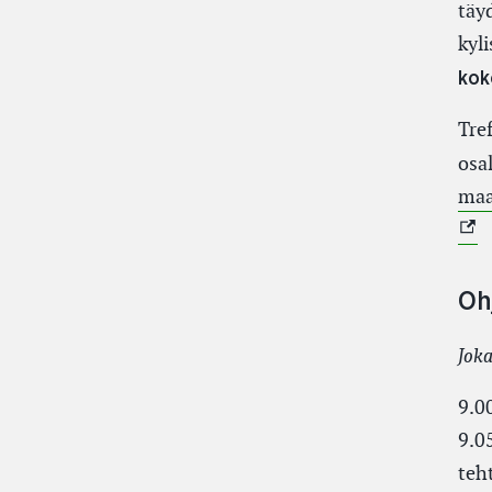
täy
kyl
kok
Tre
osa
maa
Oh
Joka
9.0
9.0
teh