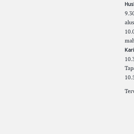
Hus
9.3
alu
10.
mah
Kar
10.
Tap
10.
Ter