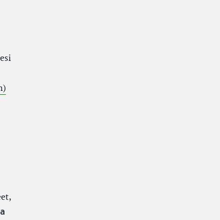
esi
(External link)
n)
et,
ia