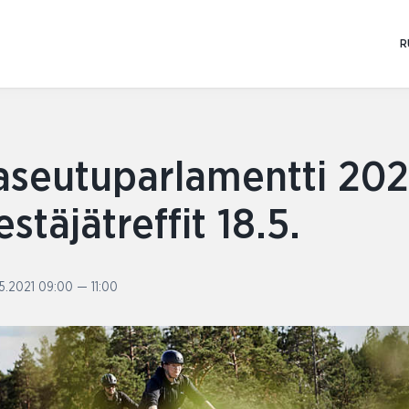
Skip
to
R
content
seutuparlamentti 202
estäjätreffit 18.5.
5.2021 09:00 — 11:00