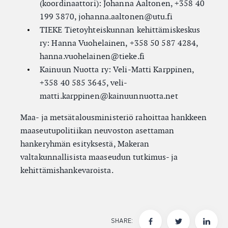
(koordinaattori): Johanna Aaltonen, +358 40
199 3870, johanna.aaltonen@utu.fi
TIEKE Tietoyhteiskunnan kehittämiskeskus
ry: Hanna Vuohelainen, +358 50 587 4284,
hanna.vuohelainen@tieke.fi
Kainuun Nuotta ry: Veli-Matti Karppinen,
+358 40 585 3645, veli-
matti.karppinen@kainuunnuotta.net
Maa- ja metsätalousministeriö rahoittaa hankkeen
maaseutupolitiikan neuvoston asettaman
hankeryhmän esityksestä, Makeran
valtakunnallisista maaseudun tutkimus- ja
kehittämishankevaroista.
SHARE: