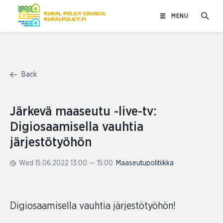
Skip
MENU
to
content
Back
Järkevä maaseutu -live-tv:
Digiosaamisella vauhtia
järjestötyöhön
Wed 15.06.2022 13:00 — 15:00
Maaseutupolitiikka
Digiosaamisella vauhtia järjestötyöhön!