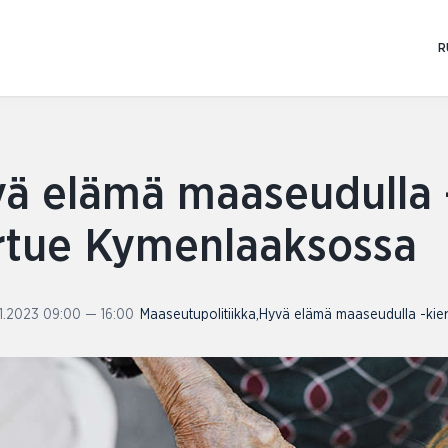
Skip
to
R
content
ä elämä maaseudulla 
rtue Kymenlaaksossa
11.2023 09:00 — 16:00
Maaseutupolitiikka
,
Hyvä elämä maaseudulla -kie