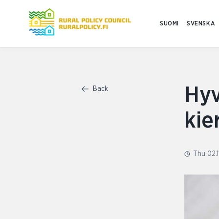
SUOMI
SVENSKA
Hyv
Back
kie
Thu 02.