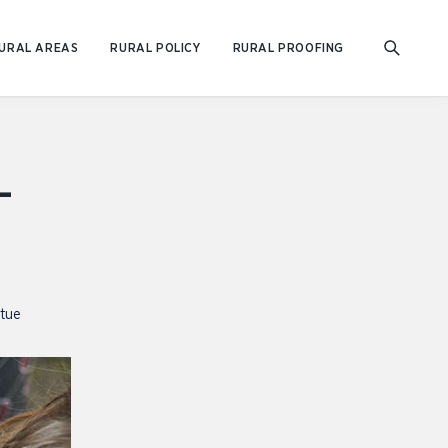
URAL AREAS
RURAL POLICY
RURAL PROOFING
-
rtue