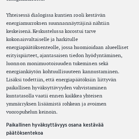
Yhteisessä dialogissa kuntien rooli kestävän
energiamurroksen suunnannäyttäjinä nähtiin
keskeisenä. Keskustelussa korostui tarve
kokonaisvaltaiselle ja harkitulle
energiapäätöksenteolle, jossa huomioidaan alueelliset
erityispiirteet, ajantasaisen tiedon hyödyntäminen,
luonnon monimuotoisuuden tukeminen sekä
energiankäytön kohtuullisuuteen kannustaminen.
Lisäksi todettiin, että energiapäätöksiin liittyvän
paikallisen hyväksyttävyyden vahvistaminen
kuntatasolla vaatii ennen kaikkea yhteisen
ymmärryksen lisäämistä rohkean ja avoimen
vuoropuhelun keinoin.
Paikallinen hyväksyttävyys osana kestävää
päätöksentekoa