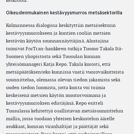
keskiössä.
Oikeudenmukainen kestävyysmurros metsäsektorilla
Kolmannessa dialogissa keskityttiin metsäsektorin
kestävyysmurrokseen ja kuntien rooliin metsien
kestävän käytön suunnannäyttäjinä. Alustajina
toimivat ForTran-hankkeen tutkija Tuomo Takala Itä-
Suomen yliopistosta sekä Tuusulan kunnan
yhteisömanageri Katja Repo. Takala korosti, että
metsäpäätöksenteko kunnissa vaatii vuorovaikutteista
suunnittelua, olemassa olevan tiedon jakamista sekä
uuden tiedon luomista, jotta kunta voi toimia
keskeisenä metsien käytön muutosvoimana ja
kestävyysmurroksen edistäjänä. Repo esitteli
Tuusulassa kehitettyä osallistavan metsäsuunnittelun
mallia, jossa tuodaan yhteisen keskustelun äärelle
asukkaat, kunnan viranhaltijat ja päättäjät sekä