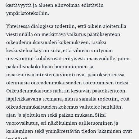
kestävyyttä ja alueen elinvoimaa edistäviin
ympäristötekoihin.
Yhteisessä dialogissa todettiin, että oikein ajoitetulla
viestinnällä on merkittävä vaikutus päätöksenteon
oikeudenmukaisuuden kokemukseen. Lisäksi
keskustelua käytiin siitä, että vihreän siirtymän
investoinnit kohdistuvat erityisesti maaseudulle, joten
paikallisnäkökulman huomioiminen ja
maaseutuvaikutusten arviointi ovat päätöksenteossa
olennaisia oikeudenmukaisuuden toteutumisen tueksi.
Oikeudenmukaisuus nähtiin kestävän päätöksenteon
läpileikkaavana teemana, mutta samalla todettiin, että
oikeudenmukaisuuden kokemus vaihtelee henkilön,
ajan ja ajoituksen sekä paikan mukaan. Siksi
vuorovaikutus, eri näkökulmien esilletuominen ja
kuuleminen sekä ymmärrettävän tiedon jakaminen ovat