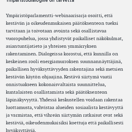
Ympäristödialogille on tarvetta
Ympäristöparlamentti-webinaarisarja osoitti, että
kestävän ja oikeudenmukaisen päätöksenteon tueksi
tarvitaan ja toivotaan avointa sekä osallistavaa
vuoropuhelua, jossa yhdistyvät paikalliset näkökulmat,
asiantuntijatieto ja yhteisen ymmärryksen
rakentaminen. Dialogeissa korostui, että kunnilla on
keskeinen rooli energiamurroksen suunnannäyttäjinä,
paikallisen hyväksyttävyyden rakentajina sekä metsien
kestävän käytön ohjaajina. Kestävä siirtymä vaatii
onnistuakseen kokonaisvaltaista suunnittelua,
kuntalaisten osallistamista sekä päätöksenteon
läpinäkyvyyttä. Yhdessä keskustellen voidaan rakentaa
luottamusta, vahvistaa alueiden sosiaalista kestävyyttä
ja varmistaa, että vihreän siirtymän ratkaisut ovat sekä
kestäviä, oikeudenmukaisiksi koettuja että paikallisesti
hyväksyttäviä.