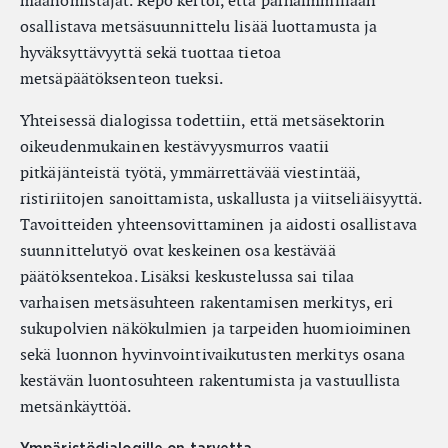
maanomistajat. Repo kertoi, että parhaimmillaan
osallistava metsäsuunnittelu lisää luottamusta ja
hyväksyttävyyttä sekä tuottaa tietoa
metsäpäätöksenteon tueksi.
Yhteisessä dialogissa todettiin, että metsäsektorin
oikeudenmukainen kestävyysmurros vaatii
pitkäjänteistä työtä, ymmärrettävää viestintää,
ristiriitojen sanoittamista, uskallusta ja viitseliäisyyttä.
Tavoitteiden yhteensovittaminen ja aidosti osallistava
suunnittelutyö ovat keskeinen osa kestävää
päätöksentekoa. Lisäksi keskustelussa sai tilaa
varhaisen metsäsuhteen rakentamisen merkitys, eri
sukupolvien näkökulmien ja tarpeiden huomioiminen
sekä luonnon hyvinvointivaikutusten merkitys osana
kestävän luontosuhteen rakentumista ja vastuullista
metsänkäyttöä.