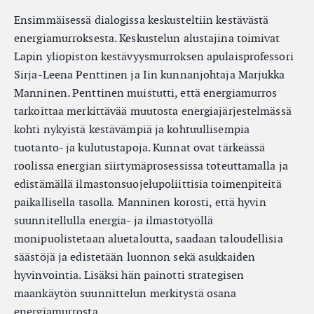
Ensimmäisessä dialogissa keskusteltiin kestävästä
energiamurroksesta. Keskustelun alustajina toimivat
Lapin yliopiston kestävyysmurroksen apulaisprofessori
Sirja-Leena Penttinen ja Iin kunnanjohtaja Marjukka
Manninen. Penttinen muistutti, että energiamurros
tarkoittaa merkittävää muutosta energiajärjestelmässä
kohti nykyistä kestävämpiä ja kohtuullisempia
tuotanto- ja kulutustapoja. Kunnat ovat tärkeässä
roolissa energian siirtymäprosessissa toteuttamalla ja
edistämällä ilmastonsuojelupoliittisia toimenpiteitä
paikallisella tasolla
Manninen korosti, että hyvin
.
suunnitellulla energia- ja ilmastotyöllä
monipuolistetaan aluetaloutta, saadaan taloudellisia
säästöjä ja edistetään luonnon sekä asukkaiden
hyvinvointia. Lisäksi hän painotti strategisen
maankäytön suunnittelun merkitystä osana
energiamurrosta.