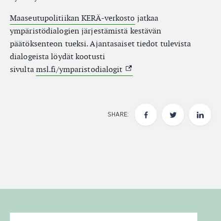
Maaseutupolitiikan KERÄ-verkosto
jatkaa
ympäristödialogien järjestämistä kestävän
päätöksenteon tueksi. Ajantasaiset tiedot tulevista
dialogeista löydät kootusti
(External link)
sivulta
msl.fi/ymparistodialogit
SHARE:
Email for newsletter subscription