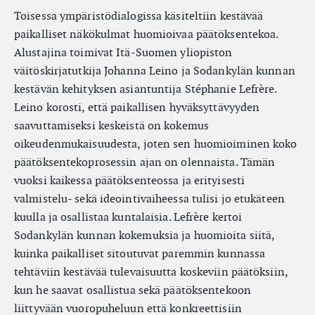
Toisessa ympäristödialogissa käsiteltiin kestävää
paikalliset näkökulmat huomioivaa päätöksentekoa.
Alustajina toimivat Itä-Suomen yliopiston
väitöskirjatutkija Johanna Leino ja Sodankylän kunnan
kestävän kehityksen asiantuntija Stéphanie Lefrère.
Leino korosti, että paikallisen hyväksyttävyyden
saavuttamiseksi keskeistä on kokemus
oikeudenmukaisuudesta, joten sen huomioiminen koko
päätöksentekoprosessin ajan on olennaista. Tämän
vuoksi kaikessa päätöksenteossa ja erityisesti
valmistelu- sekä ideointivaiheessa tulisi jo etukäteen
kuulla ja osallistaa kuntalaisia. Lefrère kertoi
Sodankylän kunnan kokemuksia ja huomioita siitä,
kuinka paikalliset sitoutuvat paremmin kunnassa
tehtäviin kestävää tulevaisuutta koskeviin päätöksiin,
kun he saavat osallistua sekä päätöksentekoon
liittyvään vuoropuheluun että konkreettisiin