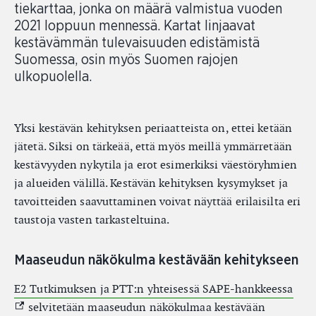
tiekarttaa, jonka on määrä valmistua vuoden
2021 loppuun mennessä. Kartat linjaavat
kestävämmän tulevaisuuden edistämistä
Suomessa, osin myös Suomen rajojen
ulkopuolella.
Yksi kestävän kehityksen periaatteista on, ettei ketään
jätetä. Siksi on tärkeää, että myös meillä ymmärretään
kestävyyden nykytila ja erot esimerkiksi väestöryhmien
ja alueiden välillä. Kestävän kehityksen kysymykset ja
tavoitteiden saavuttaminen voivat näyttää erilaisilta eri
taustoja vasten tarkasteltuina.
Maaseudun näkökulma kestävään kehitykseen
(Ext
E2 Tutkimuksen ja PTT:n yhteisessä SAPE-hankkeessa
selvitetään maaseudun näkökulmaa kestävään