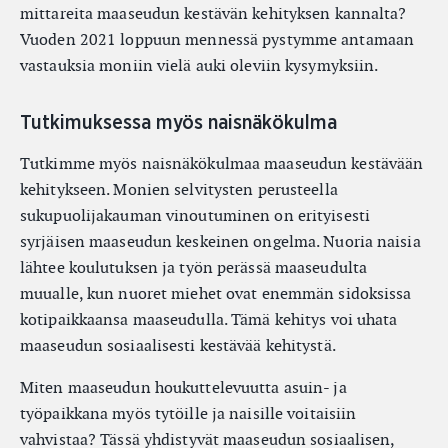
mittareita maaseudun kestävän kehityksen kannalta?
Vuoden 2021 loppuun mennessä pystymme antamaan
vastauksia moniin vielä auki oleviin kysymyksiin.
Tutkimuksessa myös naisnäkökulma
Tutkimme myös naisnäkökulmaa maaseudun kestävään
kehitykseen. Monien selvitysten perusteella
sukupuolijakauman vinoutuminen on erityisesti
syrjäisen maaseudun keskeinen ongelma. Nuoria naisia
lähtee koulutuksen ja työn perässä maaseudulta
muualle, kun nuoret miehet ovat enemmän sidoksissa
kotipaikkaansa maaseudulla. Tämä kehitys voi uhata
maaseudun sosiaalisesti kestävää kehitystä.
Miten maaseudun houkuttelevuutta asuin- ja
työpaikkana myös tytöille ja naisille voitaisiin
vahvistaa? Tässä yhdistyvät maaseudun sosiaalisen,