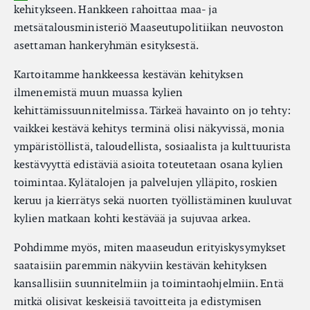
kehitykseen. Hankkeen rahoittaa maa- ja
metsätalousministeriö Maaseutupolitiikan neuvoston
asettaman hankeryhmän esityksestä.
Kartoitamme hankkeessa kestävän kehityksen
ilmenemistä muun muassa kylien
kehittämissuunnitelmissa. Tärkeä havainto on jo tehty:
vaikkei kestävä kehitys terminä olisi näkyvissä, monia
ympäristöllistä, taloudellista, sosiaalista ja kulttuurista
kestävyyttä edistäviä asioita toteutetaan osana kylien
toimintaa. Kylätalojen ja palvelujen ylläpito, roskien
keruu ja kierrätys sekä nuorten työllistäminen kuuluvat
kylien matkaan kohti kestävää ja sujuvaa arkea.
Pohdimme myös, miten maaseudun erityiskysymykset
saataisiin paremmin näkyviin kestävän kehityksen
kansallisiin suunnitelmiin ja toimintaohjelmiin. Entä
mitkä olisivat keskeisiä tavoitteita ja edistymisen