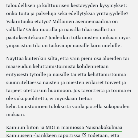
taloudellisen ja kulttuurisen kestävyyden kysymykset:
onko töitä ja palveluja sekä edellytyksiä yrittäjyydelle?
Vakiintuuko etätyö? Millainen asennemaailma on
vallalla? Onko nuorilla ja naisilla tilaa osallistua
päätöksentekoon? Joidenkin tutkimusten mukaan myös
ympäristön tila on tärkeämpi naisille kuin miehille.
Näyttää kuitenkin siltä, että vain pieni osa alueiden tai
maaseudun kehittämistoimista kohdennetaan
erityisesti tytöille ja naisille tai että kehittämistoimia
suunniteltaessa naisten ja miesten erilaiset toiveet ja
tarpeet otettaisiin huomioon. Jos tavoitteita ja toimia ei
ole sukupuolitettu, ei myöskään tietoa
kehittämistoimien tuloksista voida jaotella sukupuolen
mukaan.
Kainuun liiton ja MDI:n mainiossa Naisnäkökulmaa
(External link)
Kainuuseen -hankkeen raportissa
todetaan, että