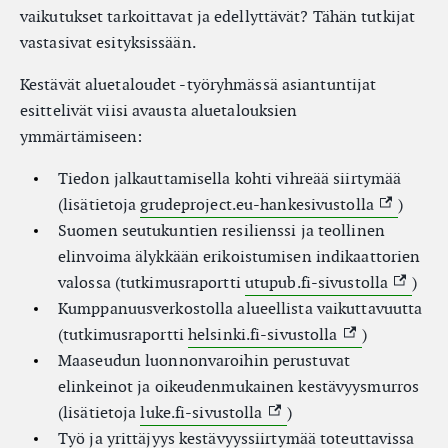
vaikutukset tarkoittavat ja edellyttävät? Tähän tutkijat
vastasivat esityksissään.
Kestävät aluetaloudet -työryhmässä asiantuntijat
esittelivät viisi avausta aluetalouksien
ymmärtämiseen:
Tiedon jalkauttamisella kohti vihreää siirtymää
(External 
(lisätietoja
grudeproject.eu-hankesivustolla
)
Suomen seutukuntien resilienssi ja teollinen
elinvoima älykkään erikoistumisen indikaattorien
(Externa
valossa (tutkimusraportti
utupub.fi-sivustolla
)
Kumppanuusverkostolla alueellista vaikuttavuutta
(External link)
(tutkimusraportti
helsinki.fi-sivustolla
)
Maaseudun luonnonvaroihin perustuvat
elinkeinot ja oikeudenmukainen kestävyysmurros
(External link)
(lisätietoja
luke.fi-sivustolla
)
Työ ja yrittäjyys kestävyyssiirtymää toteuttavissa