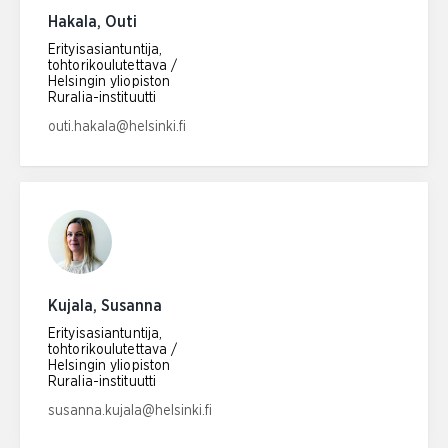
Hakala, Outi
Erityisasiantuntija,
tohtorikoulutettava /
Helsingin yliopiston
Ruralia-instituutti
Email address:
outi.hakala@helsinki.fi
Kujala, Susanna
Erityisasiantuntija,
tohtorikoulutettava /
Helsingin yliopiston
Ruralia-instituutti
Email address:
susanna.kujala@helsinki.fi