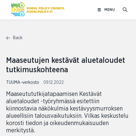
Skip
MENU
to
content
Back
Maaseutujen kestävät aluetaloudet
tutkimuskohteena
TUUMA-verkosto
09.12.2022
Maaseutututkijatapaamisen Kestävät
aluetaloudet -työryhmässä esitettiin
kiinnostavia näkökulmia kestävyysmurroksen
alueellisiin talousvaikutuksiin. Vilkas keskustelu
korosti tiedon ja oikeudenmukaisuuden
merkitystä.