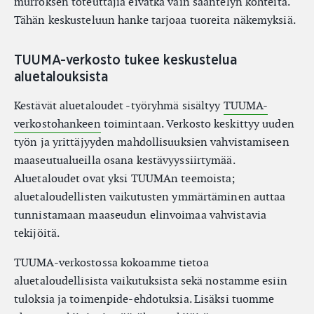
murroksen toteuttajia eivätkä vain sääntelyn kohteita.
Tähän keskusteluun hanke tarjoaa tuoreita näkemyksiä.
TUUMA-verkosto tukee keskustelua
aluetalouksista
Kestävät aluetaloudet -työryhmä sisältyy
TUUMA-
verkostohankeen
toimintaan. Verkosto keskittyy uuden
työn ja yrittäjyyden mahdollisuuksien vahvistamiseen
maaseutualueilla osana kestävyyssiirtymää.
Aluetaloudet ovat yksi TUUMAn teemoista;
aluetaloudellisten vaikutusten ymmärtäminen auttaa
tunnistamaan maaseudun elinvoimaa vahvistavia
tekijöitä.
TUUMA-verkostossa kokoamme tietoa
aluetaloudellisista vaikutuksista sekä nostamme esiin
tuloksia ja toimenpide-ehdotuksia. Lisäksi tuomme