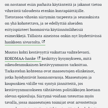
on nostanut esiin parhaita käytänteitä ja jakanut tietoa
vihreästä taloudesta etenkin kuntapäättäjille.
Tietotasoa vihreän siirtymän tarpeesta ja seurauksista
on yhä kohotettava, ja se edellyttää alueiden
erityispiirteet huomioivia käytännönläheisiä
esimerkkejä. Tällaista aineistoa onkin nyt löydettävissä
(External link)
hankkeen sivustolta.
Muutos kohti kestävyyttä vaikuttaa vaihtelevasti.
(External link)
KOKOMAA-hanke
keskittyy kysymykseen, mitä
oikeudenmukainen kestävyysmurros tarkoittaa.
Tarkastelun kohteena ovat maaseutujen elinkeinot,
jotka hyödyntävät luonnonvaroja. Maaseutujen ja
kaupunkien välille voi syntyä jännitteitä, jos
kestävyysmurrokseen tähtäävien politiikkojen koetaan
olevan epäreiluja. Siirtymä voidaan toteuttaa myös
tavalla, jossa maaseutujen toimijat ovat arvostettuja