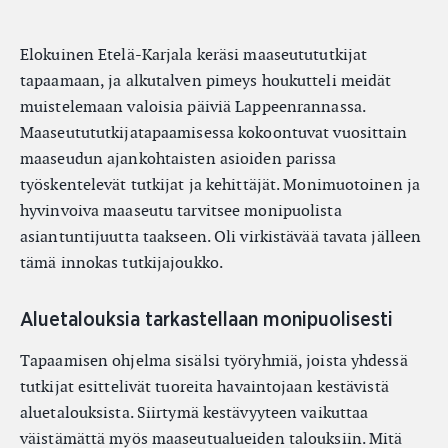
Elokuinen Etelä-Karjala keräsi maaseutututkijat
tapaamaan, ja alkutalven pimeys houkutteli meidät
muistelemaan valoisia päiviä Lappeenrannassa.
Maaseutututkijatapaamisessa kokoontuvat vuosittain
maaseudun ajankohtaisten asioiden parissa
työskentelevät tutkijat ja kehittäjät. Monimuotoinen ja
hyvinvoiva maaseutu tarvitsee monipuolista
asiantuntijuutta taakseen. Oli virkistävää tavata jälleen
tämä innokas tutkijajoukko.
Aluetalouksia tarkastellaan monipuolisesti
Tapaamisen ohjelma sisälsi työryhmiä, joista yhdessä
tutkijat esittelivät tuoreita havaintojaan kestävistä
aluetalouksista. Siirtymä kestävyyteen vaikuttaa
väistämättä myös maaseutualueiden talouksiin. Mitä