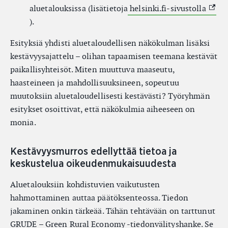
(Exte
aluetalouksissa (lisätietoja
helsinki.fi-sivustolla
).
Esityksiä yhdisti aluetaloudellisen näkökulman lisäksi
kestävyysajattelu – olihan tapaamisen teemana kestävät
paikallisyhteisöt. Miten muuttuva maaseutu,
haasteineen ja mahdollisuuksineen, sopeutuu
muutoksiin aluetaloudellisesti kestävästi? Työryhmän
esitykset osoittivat, että näkökulmia aiheeseen on
monia.
Kestävyysmurros edellyttää tietoa ja
keskustelua oikeudenmukaisuudesta
Aluetalouksiin kohdistuvien vaikutusten
hahmottaminen auttaa päätöksenteossa. Tiedon
jakaminen onkin tärkeää. Tähän tehtävään on tarttunut
GRUDE – Green Rural Economy -tiedonvälityshanke. Se