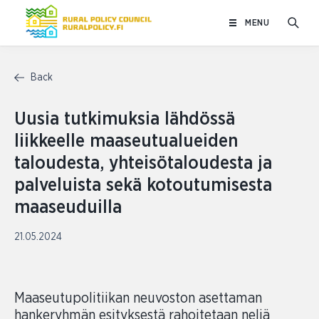
Skip
MENU
to
content
Back
Uusia tutkimuksia lähdössä
liikkeelle maaseutualueiden
taloudesta, yhteisötaloudesta ja
palveluista sekä kotoutumisesta
maaseuduilla
21.05.2024
Maaseutupolitiikan neuvoston asettaman
hankeryhmän esityksestä rahoitetaan neljä