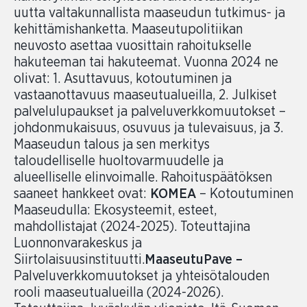
uutta valtakunnallista maaseudun tutkimus- ja
kehittämishanketta. Maaseutupolitiikan
neuvosto asettaa vuosittain rahoitukselle
hakuteeman tai hakuteemat. Vuonna 2024 ne
olivat: 1. Asuttavuus, kotoutuminen ja
vastaanottavuus maaseutualueilla, 2. Julkiset
palvelulupaukset ja palveluverkkomuutokset –
johdonmukaisuus, osuvuus ja tulevaisuus, ja 3.
Maaseudun talous ja sen merkitys
taloudelliselle huoltovarmuudelle ja
alueelliselle elinvoimalle. Rahoituspäätöksen
saaneet hankkeet ovat:
KOMEA
– Kotoutuminen
Maaseudulla: Ekosysteemit, esteet,
mahdollistajat (2024-2025). Toteuttajina
Luonnonvarakeskus ja
Siirtolaisuusinstituutti.
MaaseutuPave –
Palveluverkkomuutokset ja yhteisötalouden
rooli maaseutualueilla (2024-2026).