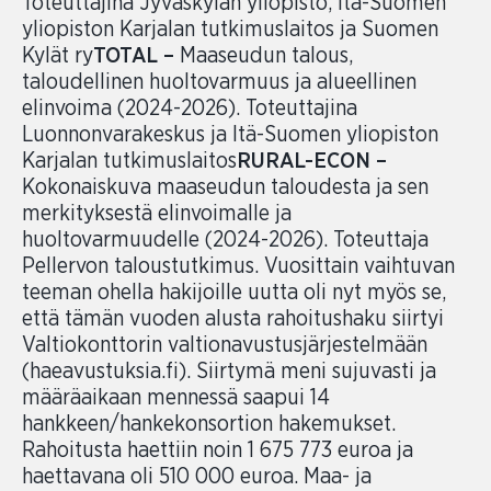
Toteuttajina Jyväskylän yliopisto, Itä-Suomen
yliopiston Karjalan tutkimuslaitos ja Suomen
Kylät ry
TOTAL –
Maaseudun talous,
taloudellinen huoltovarmuus ja alueellinen
elinvoima (2024-2026). Toteuttajina
Luonnonvarakeskus ja Itä-Suomen yliopiston
Karjalan tutkimuslaitos
RURAL-ECON –
Kokonaiskuva maaseudun taloudesta ja sen
merkityksestä elinvoimalle ja
huoltovarmuudelle (2024-2026). Toteuttaja
Pellervon taloustutkimus. Vuosittain vaihtuvan
teeman ohella hakijoille uutta oli nyt myös se,
että tämän vuoden alusta rahoitushaku siirtyi
Valtiokonttorin valtionavustusjärjestelmään
(haeavustuksia.fi). Siirtymä meni sujuvasti ja
määräaikaan mennessä saapui 14
hankkeen/hankekonsortion hakemukset.
Rahoitusta haettiin noin 1 675 773 euroa ja
haettavana oli 510 000 euroa. Maa- ja