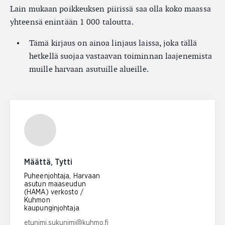
Lain mukaan poikkeuksen piirissä saa olla koko maassa
yhteensä enintään 1 000 taloutta.
Tämä kirjaus on ainoa linjaus laissa, joka tällä
hetkellä suojaa vastaavan toiminnan laajenemista
muille harvaan asutuille alueille.
Määttä, Tytti
Puheenjohtaja, Harvaan
asutun maaseudun
(HAMA) verkosto /
Kuhmon
kaupunginjohtaja
Email address:
etunimi.sukunimi@kuhmo.fi