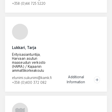
+358 (0)44 725 5220
Phone number:
Lukkari, Tarja
Erityisasiantuntija,
Harvaan asutun
maaseudun verkosto
(HAMA) / Kajaanin
ammattikorkeakoulu
Email address:
Additional
etunimi.sukunimi@kamk.fi
Information
+358 (0)400 372 082
Phone number: