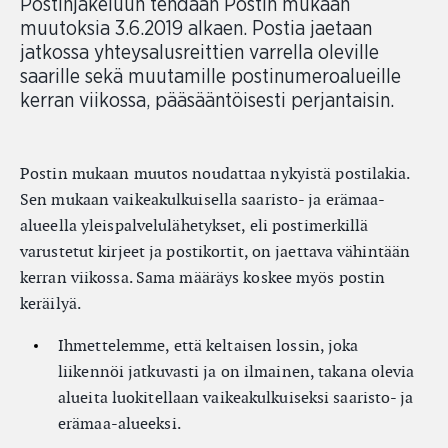
Postinjakeluun tehdään Postin mukaan
muutoksia 3.6.2019 alkaen. Postia jaetaan
jatkossa yhteysalusreittien varrella oleville
saarille sekä muutamille postinumeroalueille
kerran viikossa, pääsääntöisesti perjantaisin.
Postin mukaan muutos noudattaa nykyistä postilakia.
Sen mukaan vaikeakulkuisella saaristo- ja erämaa-
alueella yleispalvelulähetykset, eli postimerkillä
varustetut kirjeet ja postikortit, on jaettava vähintään
kerran viikossa. Sama määräys koskee myös postin
keräilyä.
Ihmettelemme, että keltaisen lossin, joka
liikennöi jatkuvasti ja on ilmainen, takana olevia
alueita luokitellaan vaikeakulkuiseksi saaristo- ja
erämaa-alueeksi.