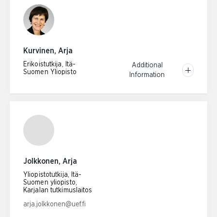
Kurvinen, Arja
Erikoistutkija, Itä-
Additional
Suomen Yliopisto
Information
Jolkkonen, Arja
Yliopistotutkija, Itä-
Suomen yliopisto,
Karjalan tutkimuslaitos
Email address:
arja.jolkkonen@uef.fi