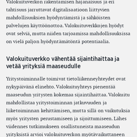
Valokuituverkon rakentamisen hajanaisuus ja eri
tahtisuus jarruttavat digitalisaatioon liittyvien
mahdollisuuksien hyödyntämistä ja sähköisten
palvelujen käyttöönottoa. Valokuituverkkojen hyödyt
ovat selviä, mutta niiden tarjoamissa mahdollisuuksissa
on vielä paljon hyödyntämätöntä potentiaalia.
Valokuituverkko vähentää sijaintihaittaa ja
vetää yrityksiä maaseudulle
Yritystoiminnalle toimivat tietoliikenneyhteydet ovat
nykypäivänä elinehto. Valokuituyhteys pienentää
maaseudun yritysten kokemaa sijaintihaittaa. Valokuitu
mahdollistaa yritystoiminnan jatkuvuuden ja
liiketoiminnan kehittämisen, mutta sillä on vaikutuksia
myös yritysten perustamiseen ja sijoittumiseen. Lähes
viidennes tutkimukseen osallistuneista maaseudun
yrityksistä arvioi valokuituverkon myötävaikuttaneen