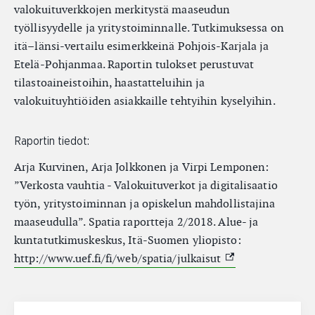
valokuituverkkojen merkitystä maaseudun
työllisyydelle ja yritystoiminnalle. Tutkimuksessa on
itä–länsi-vertailu esimerkkeinä Pohjois-Karjala ja
Etelä-Pohjanmaa. Raportin tulokset perustuvat
tilastoaineistoihin, haastatteluihin ja
valokuituyhtiöiden asiakkaille tehtyihin kyselyihin.
Raportin tiedot:
Arja Kurvinen, Arja Jolkkonen ja Virpi Lemponen:
”Verkosta vauhtia - Valokuituverkot ja digitalisaatio
työn, yritystoiminnan ja opiskelun mahdollistajina
maaseudulla”. Spatia raportteja 2/2018. Alue- ja
kuntatutkimuskeskus, Itä-Suomen yliopisto:
(External link)
http://www.uef.fi/fi/web/spatia/julkaisut