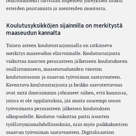
realisoimiseksi tarvitaan nopeiden yhteyksien lisäksi
esteiden poistamista ja asenteiden muutosta.
Koulutusyksikköjen sijainnilla on merkitystä
maaseudun kannalta
Toisen asteen koulutustarjonnalla on ratkaiseva
merkitys maaseudun elinvoimalle. Koulutustarjonta
vaikuttaa nuorten perusasteen jälkeiseen koulutukseen
osallistumiseen, maaseutualueiden väestön
koulutustasoon ja osaavan työvoiman saatavuuteen.
Kaventuva koulutustarjonta ja heikko saavutettavuus
ovat mitä ilmeisimmin johtaneet siihen, että kunnissa,
joissa ei ole oppilaitoksia, jää muita suurempi osuus
työvoimasta perusasteen jälkeisen koulutuksen
ulkopuolelle. Koulutus vaikuttaa paitsi nuorten
työllistymismahdollisuuksiin, niin myös paikkakuntien
osaavan työvoiman saatavuuteen. Digitalisaation