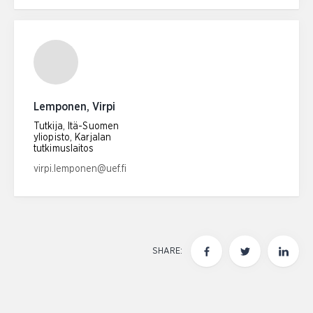
Lemponen, Virpi
Tutkija, Itä-Suomen
yliopisto, Karjalan
tutkimuslaitos
Email address:
virpi.lemponen@uef.fi
SHARE: