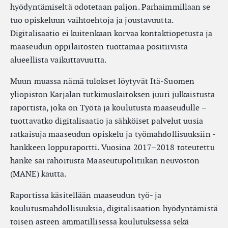
hyödyntämiseltä odotetaan paljon. Parhaimmillaan se
tuo opiskeluun vaihtoehtoja ja joustavuutta.
Digitalisaatio ei kuitenkaan korvaa kontaktiopetusta ja
maaseudun oppilaitosten tuottamaa positiivista
alueellista vaikuttavuutta.
Muun muassa nämä tulokset löytyvät Itä-Suomen
yliopiston Karjalan tutkimuslaitoksen juuri julkaistusta
raportista, joka on Työtä ja koulutusta maaseudulle –
tuottavatko digitalisaatio ja sähköiset palvelut uusia
ratkaisuja maaseudun opiskelu ja työmahdollisuuksiin -
hankkeen loppuraportti. Vuosina 2017–2018 toteutettu
hanke sai rahoitusta Maaseutupolitiikan neuvoston
(MANE) kautta.
Raportissa käsitellään maaseudun työ- ja
koulutusmahdollisuuksia, digitalisaation hyödyntämistä
toisen asteen ammatillisessa koulutuksessa sekä