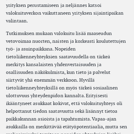
yrityksen perustamiseen ja neljännes katsoi
valokuituverkon vaikuttaneen yrityksen sijaintipaikan
valintaan.
Tutkimuksen mukaan valokuitu lisää maaseudun
vetovoimaa nuorten, naisten ja korkeasti koulutettujen
työ- ja asuinpaikkana. Nopeiden
tietoliikenneyhteyksien saatavuudella on tärkeä
merkitys kansalaisten yhdenvertaisuuden ja
osallisuuden näkökulmista, kun tieto ja palvelut
siirtyvät yhä enemmän verkkoon. Hyvillä
tietoliikenneyhteyksillä on myös tärkeä sosiaalinen
ulottuvuus yhteydenpidon kannalta. Erityisesti
ikääntyneet asukkaat kokivat, että valokuituyhteys oli
helpottanut tiedon saatavuutta sekä lisännyt tietoa
paikkakunnan asioista ja tapahtumista. Vapaa-ajan
asukkailla on merkittävää etätyöpotentiaalia, mutta sen