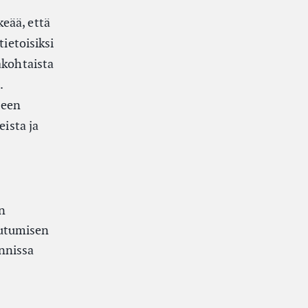
eää, että
tietoisiksi
akohtaista
.
seen
eista ja
n
eutumisen
innissa