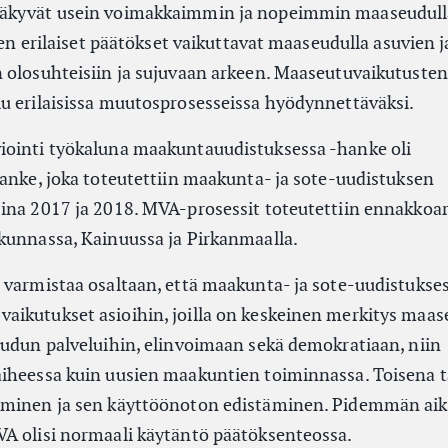
äkyvät usein voimakkaimmin ja nopeimmin maaseudulla
iten erilaiset päätökset vaikuttavat maaseudulla asuvien j
 olosuhteisiin ja sujuvaan arkeen. Maaseutuvaikutusten 
u erilaisissa muutosprosesseissa hyödynnettäväksi.
iointi työkaluna maakuntauudistuksessa -hanke oli
hanke, joka toteutettiin maakunta- ja sote-uudistuksen
ina 2017 ja 2018. MVA-prosessit toteutettiin ennakkoar
kunnassa, Kainuussa ja Pirkanmaalla.
 varmistaa osaltaan, että maakunta- ja sote-uudistukse
aikutukset asioihin, joilla on keskeinen merkitys maa
eudun palveluihin, elinvoimaan sekä demokratiaan, niin
aiheessa kuin uusien maakuntien toiminnassa. Toisena 
äminen ja sen käyttöönoton edistäminen. Pidemmän aik
A olisi normaali käytäntö päätöksenteossa.