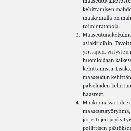
maaseutuvaikutusten 
kehittämisen mahdol
maakunnilla on mahdo
toimintatapoja.
Maaseutunäkökulma t
asiakirjoihin. Tavoit
yrittäjien, yritysten
huomioidaan kaikess
kehittämistä. Lisäksi
maaseudun kehittämi
palveluiden kehittä
haasteet.
Maakunnassa tulee ol
maaseututyöryhmä, jo
järjestöjen ja yksit
poliittisen päätöks