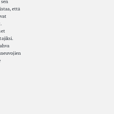
 sen
istaa, että
ivat
.
set
ajiksi.
vahva
luneuvojien
e