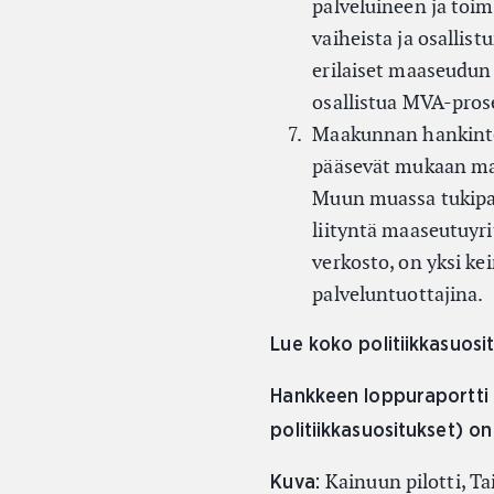
palveluineen ja toi
vaiheista ja osallist
erilaiset maaseudun t
osallistua MVA-pros
Maakunnan hankintoih
pääsevät mukaan maak
Muun muassa tukipalv
liityntä maaseutuyri
verkosto, on yksi ke
palveluntuottajina.
Lue koko politiikkasuosit
Hankkeen loppuraportti 
politiikkasuositukset) on
Kainuun pilotti, Ta
Kuva: