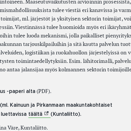
mintoineen. Maaseutuvaikutusten arvioinnin prosessista,
umismahdollisuuksista tulee viestiä eri kanavissa ja varm
oimijat, ml. järjestöt ja yksityisen sektorin toimijat, vo
essiin. Viestinnässä tulee huomioida myös eri ikäryhmät
in tulee luoda mekanismi, jolla paikalliset pienyrityk
unnan tarjouskilpailuihin ja sitä kautta palvelun tuott
eluiden, logistiikan ja ruokahuollon järjestelyissä on 
tysten toimintaedellytyksiin. Esim. lähitorimalli, palve
ino antaa jalansijaa myös kolmannen sektorin toimijoill
(PDF).
us -paperi alta
(ml. Kainuun ja Pirkanmaan maakuntakohtaiset
(External link)
 luettavissa
täältä
(Kuntaliitto).
ina Väre, Kuntaliitto.