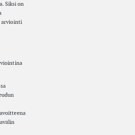
. Siksi on
a
arviointi
viointina
ssa
seudun
tavoitteena
avälin