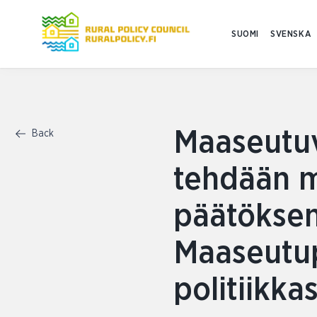
SUOMI
SVENSKA
Maaseutuv
Back
tehdään m
päätöksen
Maaseutup
politiikka