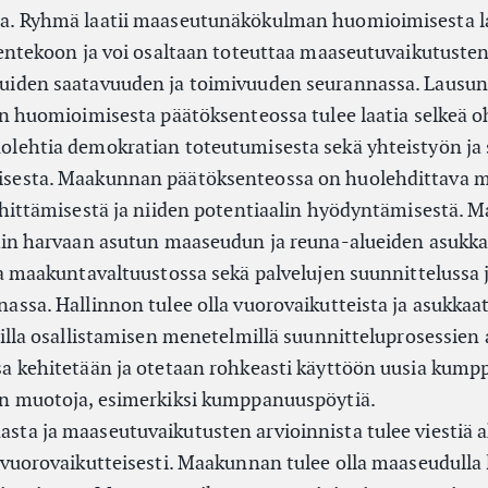
a. Ryhmä laatii maaseutunäkökulman huomioimisesta l
entekoon ja voi osaltaan toteuttaa maaseutuvaikutusten
uiden saatavuuden ja toimivuuden seurannassa. Lausun
n huomioimisesta päätöksenteossa tulee laatia selkeä oh
lehtia demokratian toteutumisesta sekä yhteistyön ja 
sesta. Maakunnan päätöksenteossa on huolehdittava
ehittämisestä ja niiden potentiaalin hyödyntämisestä. 
kin harvaan asutun maaseudun ja reuna-alueiden asukka
a maakuntavaltuustossa sekä palvelujen suunnittelussa 
ssa. Hallinnon tulee olla vuorovaikutteista ja asukkaat
illa osallistamisen menetelmillä suunnitteluprosessien 
a kehitetään ja otetaan rohkeasti käyttöön uusia kum
n muotoja, esimerkiksi kumppanuuspöytiä.
a ja maaseutuvaikutusten arvioinnista tulee viestiä ak
 vuorovaikutteisesti. Maakunnan tulee olla maaseudulla 