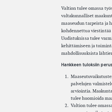
Valtion tulee omassa työ
valtakunnalliset maakunta
maaseudun tarpeista ja hu
kohdennettua viestintää p
Uudistuksissa tulee varm
kehittämiseen ja toiminta
mahdollisuuksista lähtie
Hankkeen tuloksiin perus
Maaseutuvaikutusten
palvelujen valmiste
arviointia. Maakunta
tulee huomioida ma
Valtion tulee omassa