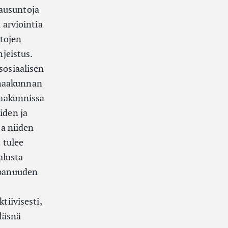
ausuntoja
 arviointia
tojen
jeistus.
sosiaalisen
 maakunnan
Maakunnissa
iden ja
ja niiden
 tulee
alusta
ppanuuden
tiivisesti,
läsnä