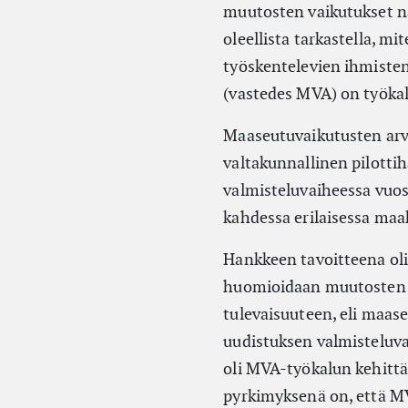
muutosten vaikutukset n
oleellista tarkastella, m
työskentelevien ihmisten
(vastedes MVA) on työkal
Maaseutuvaikutusten arv
valtakunnallinen pilotti
valmisteluvaiheessa vuos
kahdessa erilaisessa maa
Hankkeen tavoitteena oli
huomioidaan muutosten v
tulevaisuuteen, eli maas
uudistuksen valmisteluv
oli MVA-työkalun kehitt
pyrkimyksenä on, että MV