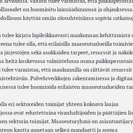
arviointia. Valtion tulee varmistaa, että paikkaperusta
lisuudet on huomioitu lainsäädännössä ja ohjauksessa.
llisuus käyttää omiin olosuhteisiinsa sopivia ratkaisuj
ulee kirjata läpileikkaavasti maakunnan kehittämistä 
teena tulee olla, että erilaisilla maaseutualueilla toimivi
 ja järjestöjen sekä asukkaiden tarpeet, resurssit ja näkö
a heitä koskevassa valmistelussa osana paikkaperustais
 tulee varmistaa, että maakunnilla on riittävät resurssit
stehtäviin. Palveluverkkojen rakentamisessa ja digitaa
misessä tulee huomioida erilaisten maaseutualueiden tar
la eri sektoreiden toimijat yhteen kokoava laajaa
ssa ovat edustettuina viranhaltijoiden ja päättäjien li
yisen sektorin toimijat. Maaseuturyhmä on asiantuntijary
enteon kautta annetaan selkeä mandaatti ja asema