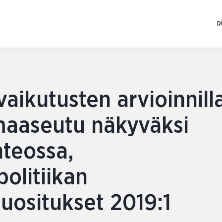
Skip
to
R
content
aikutusten arvioinnill
aaseutu näkyväksi
teossa,
olitiikan
suositukset 2019:1