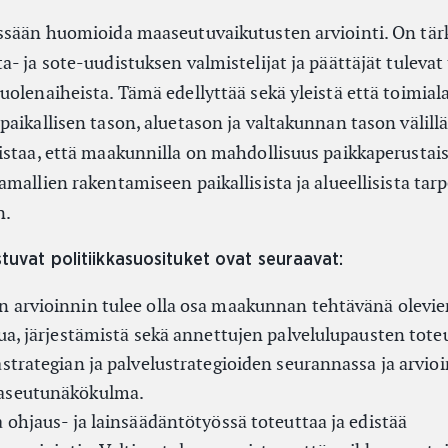
ssään huomioida maaseutuvaikutusten arviointi. On tärk
- ja sote-uudistuksen valmistelijat ja päättäjät tulevat 
olenaiheista. Tämä edellyttää sekä yleistä että toimial
aikallisen tason, aluetason ja valtakunnan tason välillä
istaa, että maakunnilla on mahdollisuus paikkaperustai
mallien rakentamiseen paikallisista ja alueellisista tarp
n.
tuvat politiikkasuosituket ovat seuraavat:
 arvioinnin tulee olla osa maakunnan tehtävänä olevie
lua, järjestämistä sekä annettujen palvelulupausten tot
strategian ja palvelustrategioiden seurannassa ja arvio
aseutunäkökulma.
 ohjaus- ja lainsäädäntötyössä toteuttaa ja edistää