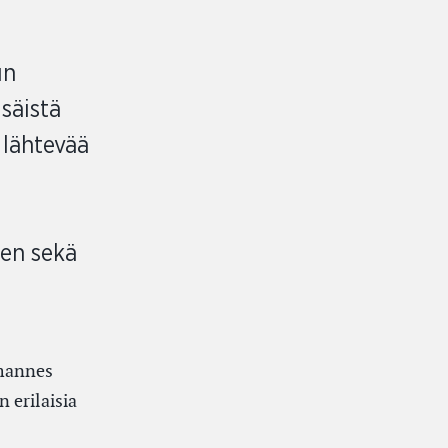
un
isäistä
 lähtevää
aen sekä
lmannes
 erilaisia
n