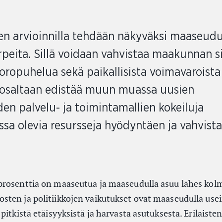
n arvioinnilla tehdään näkyväksi maaseud
tarpeita. Sillä voidaan vahvistaa maakunnan s
oropuhelua sekä paikallisista voimavaroista
 osaltaan edistää muun muassa uusien
n palvelu- ja toimintamallien kokeiluja
sa olevia resursseja hyödyntäen ja vahvist
prosenttia on maaseutua ja maaseudulla asuu lähes ko
ten ja politiikkojen vaikutukset ovat maaseudulla usein
pitkistä etäisyyksistä ja harvasta asutuksesta. Erilaiste