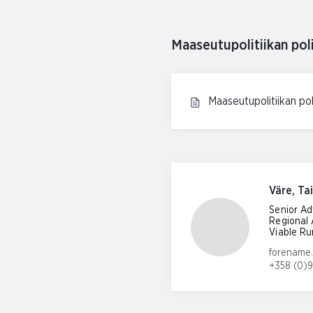
Maaseutupolitiikan pol
Maaseutupolitiikan po
Väre, Ta
Senior Ad
Regional 
Viable Ru
Email add
forename.
+358 (0)9
Phone nu