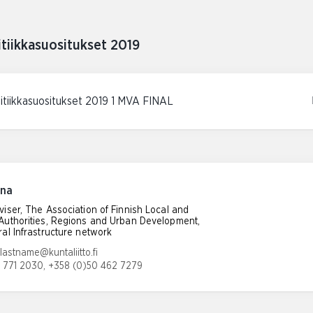
itiikkasuositukset 2019
litiikkasuositukset 2019 1 MVA FINAL
ina
viser, The Association of Finnish Local and
Authorities, Regions and Urban Development,
ral Infrastructure network
ress:
lastname@kuntaliitto.fi
 771 2030, +358 (0)50 462 7279
mber: