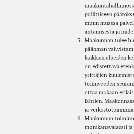
maakuntahallinnoss
poliittiseen päätöks
muun muassa palvel
antamisesta ja niide
Maakunnan tulee huo
pääoman vahvistami
kaikkien alueiden k
on edistettävä eten
yrittäjien kuulemist
toimivuuden seuranna
ottaa mukaan erilais
lähtien. Maakunnass
ja verkostotoiminna
Maakunnan toiminnast
monikanavaisesti ja