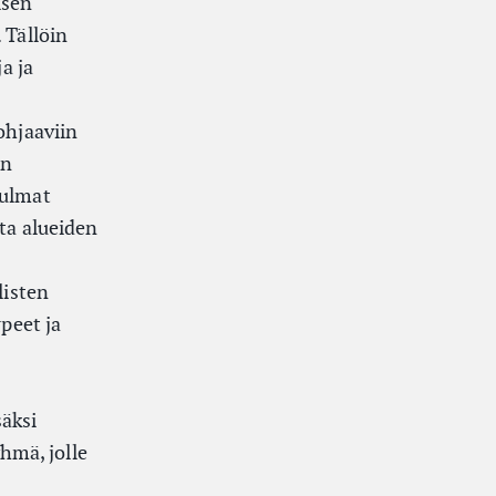
isen
 Tällöin
a ja
ohjaaviin
en
kulmat
ta alueiden
listen
peet ja
säksi
hmä, jolle