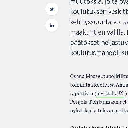
muutoksia, joita ova
koulutuksen keskit
kehityssuunta voi sy
maakuntien välillä. 
päätökset heijastu
koulutusmahdollisu
Osana Maaseutupolitiika
toimintaa kootussa Ammat
(Ext
raportissa (
lue täältä
)
Pohjois-Pohjanmaan sekä
nykytilaa ja tulevaisuutta