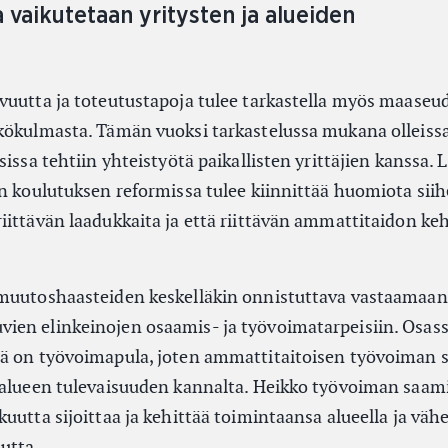
a vaikutetaan yritysten ja alueiden
vuutta ja toteutustapoja tulee tarkastella myös maaseud
kökulmasta. Tämän vuoksi tarkastelussa mukana olleiss
issa tehtiin yhteistyötä paikallisten yrittäjien kanssa. L
n koulutuksen reformissa tulee kiinnittää huomiota siih
iittävän laadukkaita ja että riittävän ammattitaidon k
 muutoshaasteiden keskelläkin onnistuttava vastaamaan
ien elinkeinojen osaamis- ja työvoimatarpeisiin. Osas
tä on työvoimapula, joten ammattitaitoisen työvoiman
o alueen tulevaisuuden kannalta. Heikko työvoiman saa
uutta sijoittaa ja kehittää toimintaansa alueella ja väh
utta.