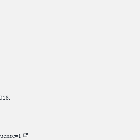
2018.
(External link)
equence=1