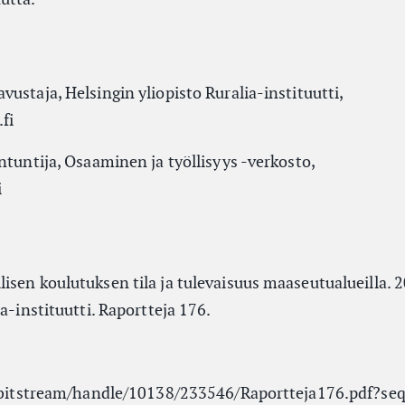
ustaja, Helsingin yliopisto Ruralia-instituutti,
fi
ntuntija, Osaaminen ja työllisyys -verkosto,
i
isen koulutuksen tila ja tulevaisuus maaseutualueilla. 
a-instituutti. Raportteja 176.
fi/bitstream/handle/10138/233546/Raportteja176.pdf?s