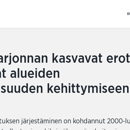
Skip
to
R
content
arjonnan kasvavat ero
at alueiden
isuuden kehittymiseen
tuksen järjestäminen on kohdannut 2000-lu