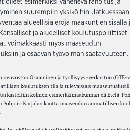
t olleet esimerkiksi vähenevä rahoitus ja
tyminen suurempiin yksiköihin. Jatkuessaan
ventää alueellisia eroja maakuntien sisällä j
Kansalliset ja alueelliset koulutuspoliittiset
vat voimakkaasti myös maaseudun
uksiin ja osaavan työvoiman saatavuuteen.
n neuvoston Osaaminen ja työllisyys -verkoston (OTE-v
illisen koulutuksen tila ja tulevaisuus maaseutualueill
ernal link)
 tarkasteltiin kolmen esimerkkimaakunnan eli Etelä-P
 Pohjois-Karjalan kautta maaseudun ammatillisen kou
.