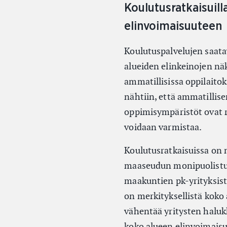
Koulutusratkaisuill
elinvoimaisuuteen
Koulutuspalvelujen saata
alueiden elinkeinojen nä
ammatillisissa oppilaitoks
nähtiin, että ammatillise
oppimisympäristöt ovat r
voidaan varmistaa.
Koulutusratkaisuissa on
maaseudun monipuolistuv
maakuntien pk-yrityksis
on merkityksellistä kok
vähentää yritysten halukk
koko alueen elinvoimaisu