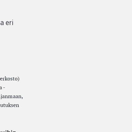
a eri
erkosto)
a -
ohjanmaan,
lutuksen