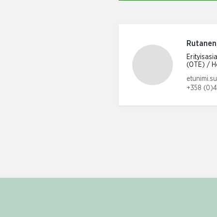
Rutanen
Erityisasi
(OTE) / He
Email add
etunimi.su
+358 (0)
Phone nu