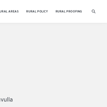
URAL AREAS
RURAL POLICY
RURAL PROOFING
t
vulla