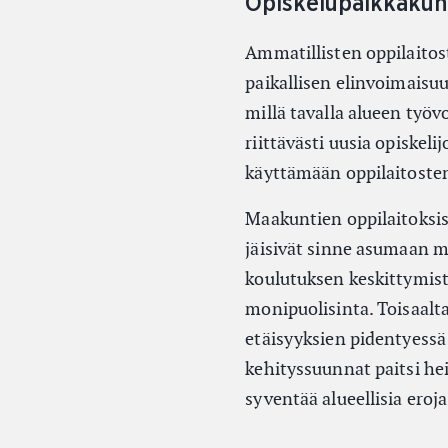
Opiskelupaikkakunt
Ammatillisten oppilaitos
paikallisen elinvoimaisuu
millä tavalla alueen työ
riittävästi uusia opiskeli
käyttämään oppilaitosten
Maakuntien oppilaitoksis
jäisivät sinne asumaan m
koulutuksen keskittymist
monipuolisinta. Toisaalt
etäisyyksien pidentyess
kehityssuunnat paitsi h
syventää alueellisia eroja