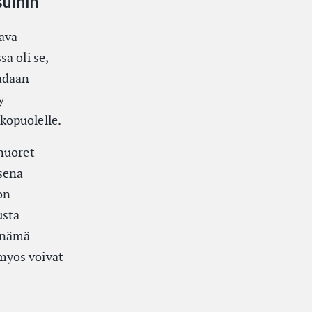
suihin
tävä
a oli se,
aadaan
y
kopuolelle.
 nuoret
isena
on
usta
n nämä
myös voivat