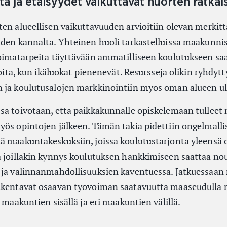
a ja etäisyydet vaikuttavat nuorten ratkai
ten alueellisen vaikuttavuuden arvioitiin olevan merkit
den kannalta. Yhteinen huoli tarkastelluissa maakunniss
voimatarpeita täyttävään ammatilliseen koulutukseen s
joita, kun ikäluokat pienenevät. Resursseja olikin ryhdytt
 ja koulutusalojen markkinointiin myös oman alueen ul
sa toivotaan, että paikkakunnalle opiskelemaan tulleet
yös opintojen jälkeen. Tämän takia pidettiin ongelmall
ä maakuntakeskuksiin, joissa koulutustarjonta yleensä 
a joillakin kynnys koulutuksen hankkimiseen saattaa no
ä ja valinnanmahdollisuuksien kaventuessa. Jatkuessaa
eikentävät osaavan työvoiman saatavuutta maaseudulla 
 maakuntien sisällä ja eri maakuntien välillä.