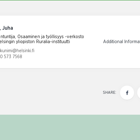
, Juha
antuntija, Osaaminen ja työllisyys -verkosto
lsingin yliopiston Ruralia-instituutti
Additional Informa
ress:
kunimi@helsinki.fi
40 573 7568
mber:
SHARE: