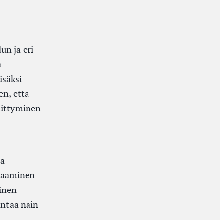
un ja eri
a
isäksi
en, että
ehittyminen
sa
 saaminen
minen
entää näin