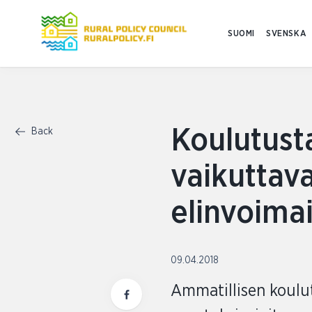
SUOMI
SVENSKA
Koulutust
Back
vaikuttav
elinvoima
09.04.2018
Ammatillisen koulu