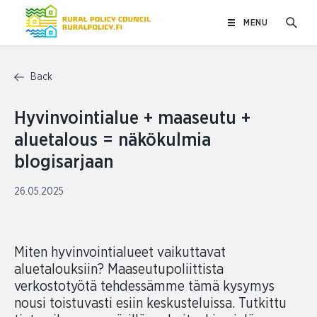
Skip
MENU
to
content
Back
Hyvinvointialue + maaseutu +
aluetalous = näkökulmia
blogisarjaan
26.05.2025
Miten hyvinvointialueet vaikuttavat
aluetalouksiin? Maaseutupoliittista
verkostotyötä tehdessämme tämä kysymys
nousi toistuvasti esiin keskusteluissa. Tutkittu