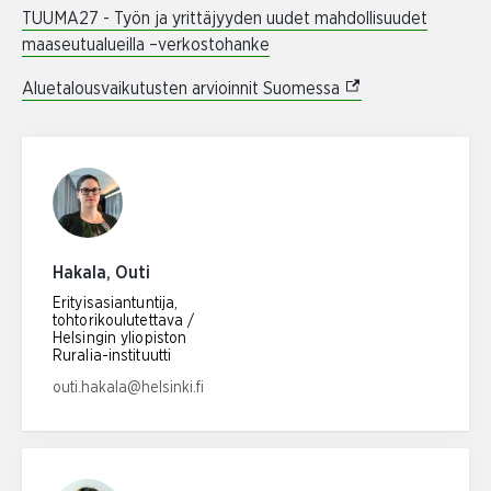
TUUMA27 - Työn ja yrittäjyyden uudet mahdollisuudet
maaseutualueilla –verkostohanke
(External link)
Aluetalousvaikutusten arvioinnit Suomessa
Hakala, Outi
Erityisasiantuntija,
tohtorikoulutettava /
Helsingin yliopiston
Ruralia-instituutti
Email address:
outi.hakala@helsinki.fi