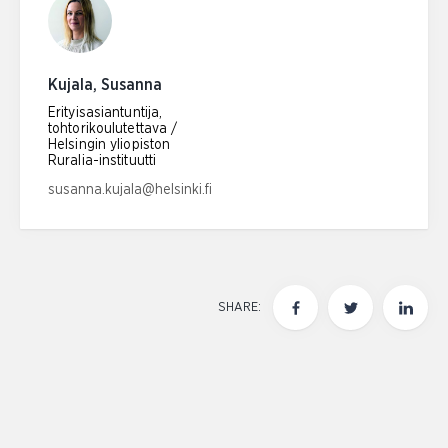
Kujala, Susanna
Erityisasiantuntija,
tohtorikoulutettava /
Helsingin yliopiston
Ruralia-instituutti
Email address:
susanna.kujala@helsinki.fi
SHARE: