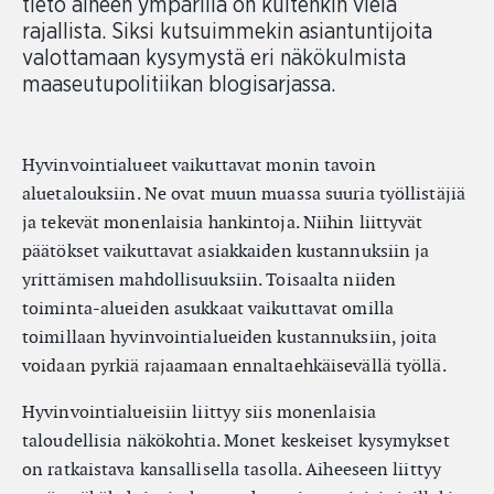
tieto aiheen ympärillä on kuitenkin vielä
rajallista. Siksi kutsuimmekin asiantuntijoita
valottamaan kysymystä eri näkökulmista
maaseutupolitiikan blogisarjassa.
Hyvinvointialueet vaikuttavat monin tavoin
aluetalouksiin. Ne ovat muun muassa suuria työllistäjiä
ja tekevät monenlaisia hankintoja. Niihin liittyvät
päätökset vaikuttavat asiakkaiden kustannuksiin ja
yrittämisen mahdollisuuksiin. Toisaalta niiden
toiminta-alueiden asukkaat vaikuttavat omilla
toimillaan hyvinvointialueiden kustannuksiin, joita
voidaan pyrkiä rajaamaan ennaltaehkäisevällä työllä.
Hyvinvointialueisiin liittyy siis monenlaisia
taloudellisia näkökohtia. Monet keskeiset kysymykset
on ratkaistava kansallisella tasolla. Aiheeseen liittyy