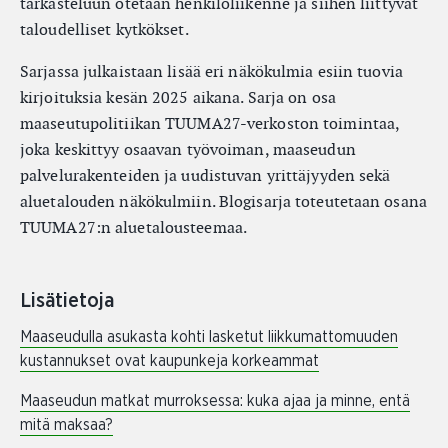
tarkasteluun otetaan henkilöliikenne ja siihen liittyvät
taloudelliset kytkökset.
Sarjassa julkaistaan lisää eri näkökulmia esiin tuovia
kirjoituksia kesän 2025 aikana. Sarja on osa
maaseutupolitiikan TUUMA27-verkoston toimintaa,
joka keskittyy osaavan työvoiman, maaseudun
palvelurakenteiden ja uudistuvan yrittäjyyden sekä
aluetalouden näkökulmiin. Blogisarja toteutetaan osana
TUUMA27:n aluetalousteemaa.
Lisätietoja
Maaseudulla asukasta kohti lasketut liikkumattomuuden
kustannukset ovat kaupunkeja korkeammat
Maaseudun matkat murroksessa: kuka ajaa ja minne, entä
mitä maksaa?