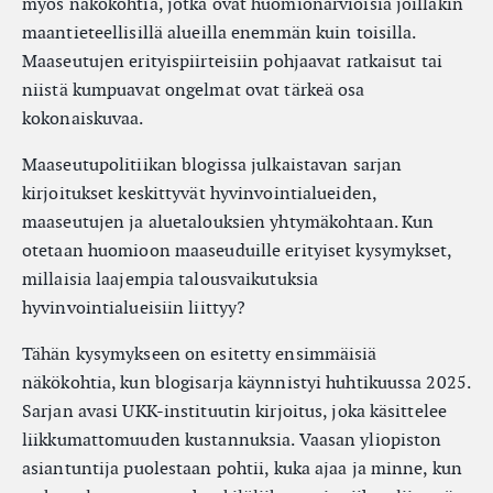
myös näkökohtia, jotka ovat huomionarvioisia joillakin
maantieteellisillä alueilla enemmän kuin toisilla.
Maaseutujen erityispiirteisiin pohjaavat ratkaisut tai
niistä kumpuavat ongelmat ovat tärkeä osa
kokonaiskuvaa.
Maaseutupolitiikan blogissa julkaistavan sarjan
kirjoitukset keskittyvät hyvinvointialueiden,
maaseutujen ja aluetalouksien yhtymäkohtaan. Kun
otetaan huomioon maaseuduille erityiset kysymykset,
millaisia laajempia talousvaikutuksia
hyvinvointialueisiin liittyy?
Tähän kysymykseen on esitetty ensimmäisiä
näkökohtia, kun blogisarja käynnistyi huhtikuussa 2025.
Sarjan avasi UKK-instituutin kirjoitus, joka käsittelee
liikkumattomuuden kustannuksia. Vaasan yliopiston
asiantuntija puolestaan pohtii, kuka ajaa ja minne, kun