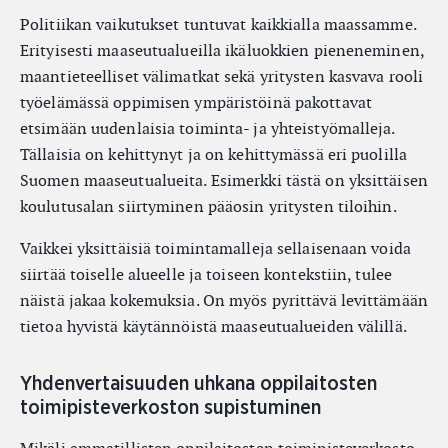
Politiikan vaikutukset tuntuvat kaikkialla maassamme.
Erityisesti maaseutualueilla ikäluokkien pieneneminen,
maantieteelliset välimatkat sekä yritysten kasvava rooli
työelämässä oppimisen ympäristöinä pakottavat
etsimään uudenlaisia toiminta- ja yhteistyömalleja.
Tällaisia on kehittynyt ja on kehittymässä eri puolilla
Suomen maaseutualueita. Esimerkki tästä on yksittäisen
koulutusalan siirtyminen pääosin yritysten tiloihin.
Vaikkei yksittäisiä toimintamalleja sellaisenaan voida
siirtää toiselle alueelle ja toiseen kontekstiin, tulee
näistä jakaa kokemuksia. On myös pyrittävä levittämään
tietoa hyvistä käytännöistä maaseutualueiden välillä.
Yhdenvertaisuuden uhkana oppilaitosten
toimipisteverkoston supistuminen