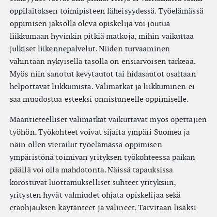
oppilaitoksen toimipisteen läheisyydessä. Työelämässä
oppimisen jaksolla oleva opiskelija voi joutua
liikkumaan hyvinkin pitkiä matkoja, mihin vaikuttaa
julkiset liikennepalvelut. Niiden turvaaminen
vähintään nykyisellä tasolla on ensiarvoisen tärkeää.
Myös niin sanotut kevytautot tai hidasautot osaltaan
helpottavat liikkumista. Välimatkat ja liikkuminen ei
saa muodostua esteeksi onnistuneelle oppimiselle.
Maantieteelliset välimatkat vaikuttavat myös opettajien
työhön. Työkohteet voivat sijaita ympäri Suomea ja
näin ollen vierailut työelämässä oppimisen
ympäristönä toimivan yrityksen työkohteessa paikan
päällä voi olla mahdotonta. Näissä tapauksissa
korostuvat luottamukselliset suhteet yrityksiin,
yritysten hyvät valmiudet ohjata opiskelijaa sekä
etäohjauksen käytänteet ja välineet. Tarvitaan lisäksi