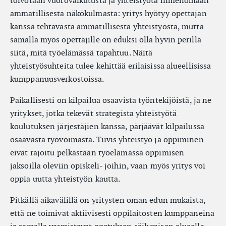
toivotaan vuorovaikutusta ja yhteistyötä nimenomaan
ammatillisesta näkökulmasta: yritys hyötyy opettajan
kanssa tehtävästä ammatillisesta yhteistyöstä, mutta
samalla myös opettajille on eduksi olla hyvin perillä
siitä, mitä työelämässä tapahtuu. Näitä
yhteistyösuhteita tulee kehittää erilaisissa alueellisissa
kumppanuusverkostoissa.
Paikallisesti on kilpailua osaavista työntekijöistä, ja ne
yritykset, jotka tekevät strategista yhteistyötä
koulutuksen järjestäjien kanssa, pärjäävät kilpailussa
osaavasta työvoimasta. Tiivis yhteistyö ja oppiminen
eivät rajoitu pelkästään työelämässä oppimisen
jaksoilla oleviin opiskeli- joihin, vaan myös yritys voi
oppia uutta yhteistyön kautta.
Pitkällä aikavälillä on yritysten oman edun mukaista,
että ne toimivat aktiivisesti oppilaitosten kumppaneina