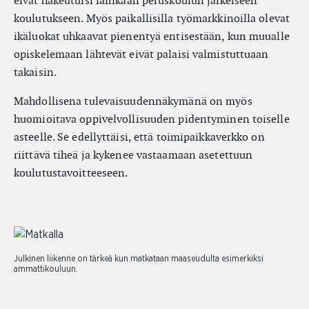
eivät hakeutuisi lainkaan peruskoulun jälkeiseen
koulutukseen. Myös paikallisilla työmarkkinoilla olevat
ikäluokat uhkaavat pienentyä entisestään, kun muualle
opiskelemaan lähtevät eivät palaisi valmistuttuaan
takaisin.
Mahdollisena tulevaisuudennäkymänä on myös
huomioitava oppivelvollisuuden pidentyminen toiselle
asteelle. Se edellyttäisi, että toimipaikkaverkko on
riittävä tiheä ja kykenee vastaamaan asetettuun
koulutustavoitteeseen.
Julkinen liikenne on tärkeä kun matkataan maaseudulta esimerkiksi
ammattikouluun.