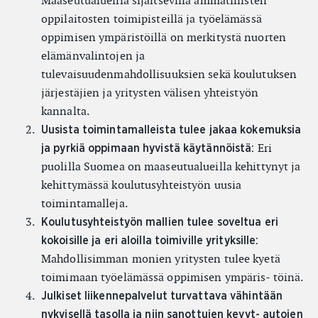
Maaseutualueilla sijaitsevilla ammatillisten
oppilaitosten toimipisteillä ja työelämässä
oppimisen ympäristöillä on merkitystä nuorten
elämänvalintojen ja
tulevaisuudenmahdollisuuksien sekä koulutuksen
järjestäjien ja yritysten välisen yhteistyön
kannalta.
Uusista toimintamalleista tulee jakaa kokemuksia
Eri
ja pyrkiä oppimaan hyvistä käytännöistä:
puolilla Suomea on maaseutualueilla kehittynyt ja
kehittymässä koulutusyhteistyön uusia
toimintamalleja.
Koulutusyhteistyön mallien tulee soveltua eri
kokoisille ja eri aloilla toimiville yrityksille:
Mahdollisimman monien yritysten tulee kyetä
toimimaan työelämässä oppimisen ympäris- töinä.
Julkiset liikennepalvelut turvattava vähintään
nykyisellä tasolla ja niin sanottujen kevyt- autojen