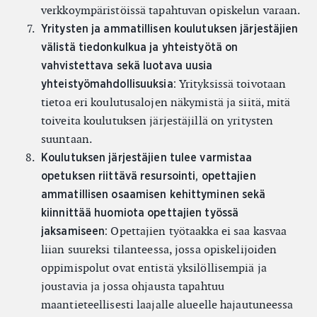
verkkoympäristöissä tapahtuvan opiskelun varaan.
Yritysten ja ammatillisen koulutuksen järjestäjien
välistä tiedonkulkua ja yhteistyötä on
vahvistettava sekä luotava uusia
Yrityksissä toivotaan
yhteistyömahdollisuuksia:
tietoa eri koulutusalojen näkymistä ja siitä, mitä
toiveita koulutuksen järjestäjillä on yritysten
suuntaan.
Koulutuksen järjestäjien tulee varmistaa
opetuksen riittävä resursointi, opettajien
ammatillisen osaamisen kehittyminen sekä
kiinnittää huomiota opettajien työssä
Opettajien työtaakka ei saa kasvaa
jaksamiseen:
liian suureksi tilanteessa, jossa opiskelijoiden
oppimispolut ovat entistä yksilöllisempiä ja
joustavia ja jossa ohjausta tapahtuu
maantieteellisesti laajalle alueelle hajautuneessa