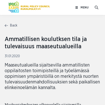
Skip
MENU
to
content
Back
Ammatillisen koulutksen tila ja
tulevaisuus maaseutualueilla
31.01.2020
Maaseutualueilla sijaitsevilla ammatillisten
oppilaitosten toimipisteillä ja työelämässä
oppimisen ympäristöillä on merkitystä nuorten
tulevaisuudenmahdollisuuksien sekä paikallisen
elinkeinoelämän kannalta.
Maakuntakeskusten ulkopuolella sijaitsevilla