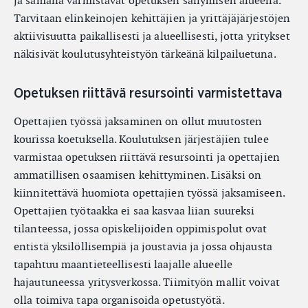
ja samalla varmistavat opetuksen säilymisen alueella.
Tarvitaan elinkeinojen kehittäjien ja yrittäjäjärjestöjen
aktiivisuutta paikallisesti ja alueellisesti, jotta yritykset
näkisivät koulutusyhteistyön tärkeänä kilpailuetuna.
Opetuksen riittävä resursointi varmistettava
Opettajien työssä jaksaminen on ollut muutosten
kourissa koetuksella. Koulutuksen järjestäjien tulee
varmistaa opetuksen riittävä resursointi ja opettajien
ammatillisen osaamisen kehittyminen. Lisäksi on
kiinnitettävä huomiota opettajien työssä jaksamiseen.
Opettajien työtaakka ei saa kasvaa liian suureksi
tilanteessa, jossa opiskelijoiden oppimispolut ovat
entistä yksilöllisempiä ja joustavia ja jossa ohjausta
tapahtuu maantieteellisesti laajalle alueelle
hajautuneessa yritysverkossa. Tiimityön mallit voivat
olla toimiva tapa organisoida opetustyötä.