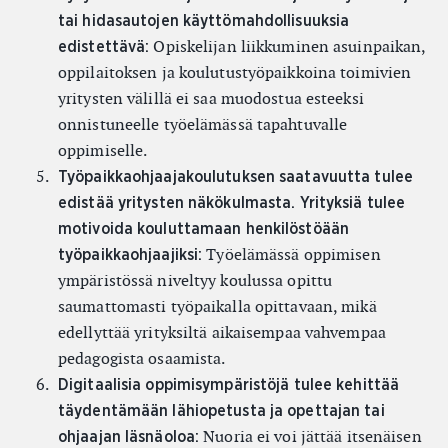
tai hidasautojen käyttömahdollisuuksia
Opiskelijan liikkuminen asuinpaikan,
edistettävä:
oppilaitoksen ja koulutustyöpaikkoina toimivien
yritysten välillä ei saa muodostua esteeksi
onnistuneelle työelämässä tapahtuvalle
oppimiselle.
Työpaikkaohjaajakoulutuksen saatavuutta tulee
edistää yritysten näkökulmasta. Yrityksiä tulee
motivoida kouluttamaan henkilöstöään
Työelämässä oppimisen
työpaikkaohjaajiksi:
ympäristössä niveltyy koulussa opittu
saumattomasti työpaikalla opittavaan, mikä
edellyttää yrityksiltä aikaisempaa vahvempaa
pedagogista osaamista.
Digitaalisia oppimisympäristöjä tulee kehittää
täydentämään lähiopetusta ja opettajan tai
Nuoria ei voi jättää itsenäisen
ohjaajan läsnäoloa: