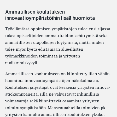
Ammatillisen koulutuksen
innovaatioympäristöihin lisää huomiota
Työelämässä oppimisen ympäristöjen tulee ensi sijassa
tukea opiskelijoiden ammattitaidon kehittymistä sekä
ammatillisten urapolkujen löytymistä, mutta niiden
tulee myös kyetä edistämään alueellisten
työmarkkinoiden toimintaa ja yritysten
uudistumiskykyä.
Ammatilliseen koulutukseen on kiinnitetty liian vähän
huomiota innovaatioympäristöjen näkökulmasta.
Koulutuksen järjestäjät ovat keskeisiä yritysten innova-
atiokumppaneita, sillä ne vahvistavat inhimillisiä
voimavaroja sekä kiinnittävät osaamista yritysten
toimintaympäristöön. Maaseutualueilla toimivien pk-
yritysten kannalta ammatillisen koulutuksen yksiköt