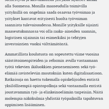
alla Suomessa. Monilla maaseudulla toimivilla
yrityksillä on ongelmia saada osaavaa työvoimaa ja
yritykset kantavat erityisesti huolta työvoiman
saannista tulevaisuudessa. Monille yrityksille sijainti
maaseutukunnassa voi olla raaka-aineiden saannin,
logistisen sijainnin tai esimerkiksi jo tehtyjen
investointien vuoksi välttämätöntä.
Ammatillista koulutusta on sopeutettu viime vuosina
säästötoimenpiteiden ja reformin avulla vastaamaan
työtä tekevien ikäluokkien pienenemiseen sekä työ-
elämää ravisteleviin muutoksiin kuten digitalisaatioon.
Ratkaisuja on haettu tukemalla opiskelijoiden entistä
yksilöllisempiä opintopolkuja sekä vastaamalla entistä
joustavammin työ- ja elinkeinoelämän tarpeisiin. Näitä
molempia näkökulmia yhdistää työpaikoilla tapahtuvan
oppimisen lisääminen.