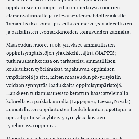
oppilaitosten toimipisteillä on merkitystä nuorten
elämänvalinnoille ja tulevaisuudenmahdollisuuksille.
Tämän lisäksi toimi- pisteillä on merkitystä alueellisten
ja paikallisten työmarkkinoiden toimivuuden kannalta.
Maaseudun nuoret ja pk-yritykset ammatillisten
oppimisympäristöjen yhteiskehittäjinä (NAPPIS) -
tutkimushankkeessa on tarkasteltu ammatillisen
koulutuksen työelämässä tapahtuvan oppimisen
ympäristöjä ja sitä, miten maaseudun pk-yrityksiin
voidaan synnyttää laadukkaita oppimisympäristöjä.
Hankkeen tutkimusaineisto kerättiin haastattelemalla
kolmella eri paikkakunnalla (Lappajärvi, Lieksa, Nivala)
ammatillisten oppilaitosten henkilökuntaa, opettajia ja
opiskelijoita sekä yhteistyöyrityksiä koskien
työelämässä oppimista.
Menestyviä ja kasvuhaluisia yrityksiä sijaitsee kaikki-