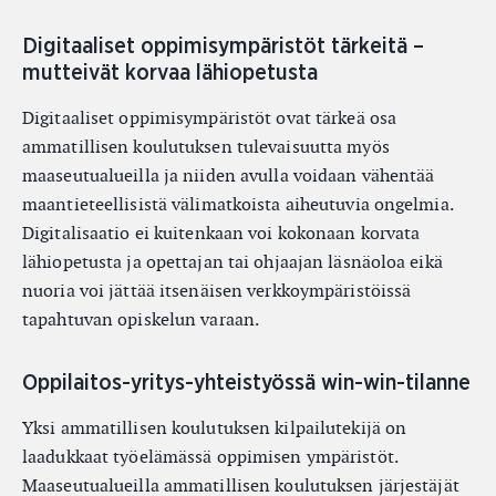
Digitaaliset oppimisympäristöt tärkeitä –
mutteivät korvaa lähiopetusta
Digitaaliset oppimisympäristöt ovat tärkeä osa
ammatillisen koulutuksen tulevaisuutta myös
maaseutualueilla ja niiden avulla voidaan vähentää
maantieteellisistä välimatkoista aiheutuvia ongelmia.
Digitalisaatio ei kuitenkaan voi kokonaan korvata
lähiopetusta ja opettajan tai ohjaajan läsnäoloa eikä
nuoria voi jättää itsenäisen verkkoympäristöissä
tapahtuvan opiskelun varaan.
Oppilaitos-yritys-yhteistyössä win-win-tilanne
Yksi ammatillisen koulutuksen kilpailutekijä on
laadukkaat työelämässä oppimisen ympäristöt.
Maaseutualueilla ammatillisen koulutuksen järjestäjät