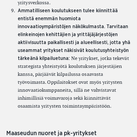
yritysverkossa.
Ammatilliseen koulutukseen tulee kiinnittää
entistä enemmän huomiota
innovaatioympäristöjen näkökulmasta. Tarvitaan
elinkeinojen kehittäjien ja yrittäjäjärjestöjen
aktiivisuutta paikallisesti ja alueellisesti, jotta yhä
useammat yritykset näkisivät koulutusyhteistyön
Ne yritykset, jotka tekevät
tärkeänä kilpailuetuna:
strategista yhteistyötä koulutuksen järjestäjien
kanssa, pärjäävät kilpailussa osaavasta
työvoimasta. Oppilaitokset ovat myös yritysten
innovaatiokumppaneita, sillä ne vahvistavat
inhimillisiä voimavaroja sekä kiinnittävät
osaamista yritysten toimintaympäristöön.
Maaseudun nuoret ja pk-yritykset