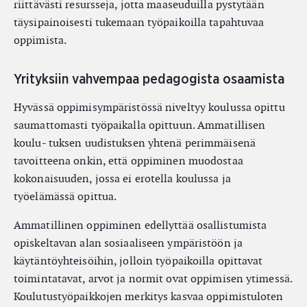
riittävästi resursseja, jotta maaseuduilla pystytään
täysipainoisesti tukemaan työpaikoilla tapahtuvaa
oppimista.
Yrityksiin vahvempaa pedagogista osaamista
Hyvässä oppimisympäristössä niveltyy koulussa opittu
saumattomasti työpaikalla opittuun. Ammatillisen
koulu- tuksen uudistuksen yhtenä perimmäisenä
tavoitteena onkin, että oppiminen muodostaa
kokonaisuuden, jossa ei erotella koulussa ja
työelämässä opittua.
Ammatillinen oppiminen edellyttää osallistumista
opiskeltavan alan sosiaaliseen ympäristöön ja
käytäntöyhteisöihin, jolloin työpaikoilla opittavat
toimintatavat, arvot ja normit ovat oppimisen ytimessä.
Koulutustyöpaikkojen merkitys kasvaa oppimistuloten