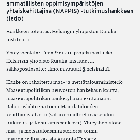
ammatillisten oppimisympäristöjen
yhteiskehittäjinä (NAPPIS) -tutkimushankkeen
tiedot
Hankkeen toteutus: Helsingin yliopiston Ruralia-
instituutti
Yhteyshenkilö: Timo Suutari, projektipäällikkö,
Helsingin yliopisto Ruralia-instituutti,
sähköpostiosoite: timo.m.suutari@helsinki.fi.
Hanke on rahoitettu maa- ja metsätalousministeriö
Maaseutupolitiikan neuvoston hankehaun kautta,
maaseutupolitiikan hankeryhmän esittämänä.
Rahoituslähteenä toimi Maatilatalouden
kehittämisrahasto (valtakunnalliset maaseudun
tutkimus- ja kehittämishankkeet). Yhteyshenkilönä
maa- ja metsätalousministeriössä toimii
maaseutuylitarkastaja Antonia Husberg.