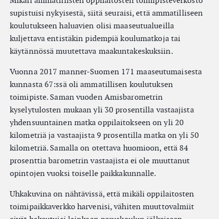
Mikäli ammatillisten oppilaitosten toimipisteverkosto
supistuisi nykyisestä, siitä seuraisi, että ammatilliseen
koulutukseen haluavien olisi maaseutualueilla
kuljettava entistäkin pidempiä koulumatkoja tai
käytännössä muutettava maakuntakeskuksiin.
Vuonna 2017 manner-Suomen 171 maaseutumaisesta
kunnasta 67:ssä oli ammatillisen koulutuksen
toimipiste. Saman vuoden Amisbarometrin
kyselytulosten mukaan yli 30 prosentilla vastaajista
yhdensuuntainen matka oppilaitokseen on yli 20
kilometriä ja vastaajista 9 prosentilla matka on yli 50
kilometriä. Samalla on otettava huomioon, että 84
prosenttia barometrin vastaajista ei ole muuttanut
opintojen vuoksi toiselle paikkakunnalle.
Uhkakuvina on nähtävissä, että mikäli oppilaitosten
toimipaikkaverkko harvenisi, vähiten muuttovalmiit