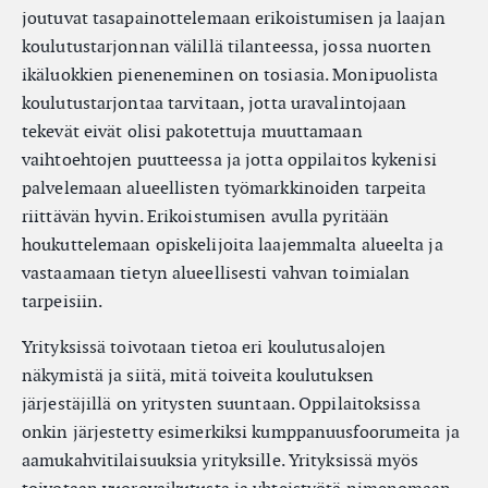
joutuvat tasapainottelemaan erikoistumisen ja laajan
koulutustarjonnan välillä tilanteessa, jossa nuorten
ikäluokkien pieneneminen on tosiasia. Monipuolista
koulutustarjontaa tarvitaan, jotta uravalintojaan
tekevät eivät olisi pakotettuja muuttamaan
vaihtoehtojen puutteessa ja jotta oppilaitos kykenisi
palvelemaan alueellisten työmarkkinoiden tarpeita
riittävän hyvin. Erikoistumisen avulla pyritään
houkuttelemaan opiskelijoita laajemmalta alueelta ja
vastaamaan tietyn alueellisesti vahvan toimialan
tarpeisiin.
Yrityksissä toivotaan tietoa eri koulutusalojen
näkymistä ja siitä, mitä toiveita koulutuksen
järjestäjillä on yritysten suuntaan. Oppilaitoksissa
onkin järjestetty esimerkiksi kumppanuusfoorumeita ja
aamukahvitilaisuuksia yrityksille. Yrityksissä myös