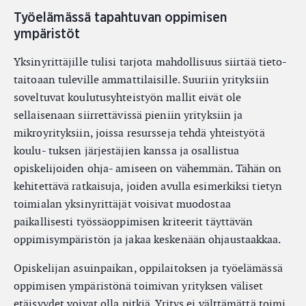
Työelämässä tapahtuvan oppimisen
ympäristöt
Yksinyrittäjille tulisi tarjota mahdollisuus siirtää tieto-
taitoaan tuleville ammattilaisille. Suuriin yrityksiin
soveltuvat koulutusyhteistyön mallit eivät ole
sellaisenaan siirrettävissä pieniin yrityksiin ja
mikroyrityksiin, joissa resursseja tehdä yhteistyötä
koulu- tuksen järjestäjien kanssa ja osallistua
opiskelijoiden ohja- amiseen on vähemmän. Tähän on
kehitettävä ratkaisuja, joiden avulla esimerkiksi tietyn
toimialan yksinyrittäjät voisivat muodostaa
paikallisesti työssäoppimisen kriteerit täyttävän
oppimisympäristön ja jakaa keskenään ohjaustaakkaa.
Opiskelijan asuinpaikan, oppilaitoksen ja työelämässä
oppimisen ympäristönä toimivan yrityksen väliset
etäisyydet voivat olla pitkiä. Yritys ei välttämättä toimi