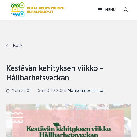
Skip
MENU
to
content
Back
Kestävän kehityksen viikko –
Hållbarhetsveckan
Mon 25.09 — Sun 01.10.2023
Maaseutupolitiikka