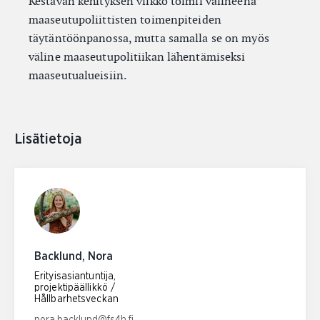
Kestävän kehityksen viikko toimii välineenä
maaseutupoliittisten toimenpiteiden
täytäntöönpanossa, mutta samalla se on myös
väline maaseutupolitiikan lähentämiseksi
maaseutualueisiin.
Lisätietoja
Backlund, Nora
Erityisasiantuntija,
projektipäällikkö /
Hållbarhetsveckan
Email address: