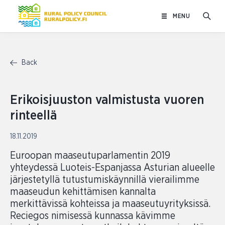
Skip
MENU
to
content
Back
Erikoisjuuston valmistusta vuoren
rinteellä
18.11.2019
Euroopan maaseutuparlamentin 2019
yhteydessä Luoteis-Espanjassa Asturian alueelle
järjestetyllä tutustumiskäynnillä vierailimme
maaseudun kehittämisen kannalta
merkittävissä kohteissa ja maaseutuyrityksissä.
Reciegos nimisessä kunnassa kävimme