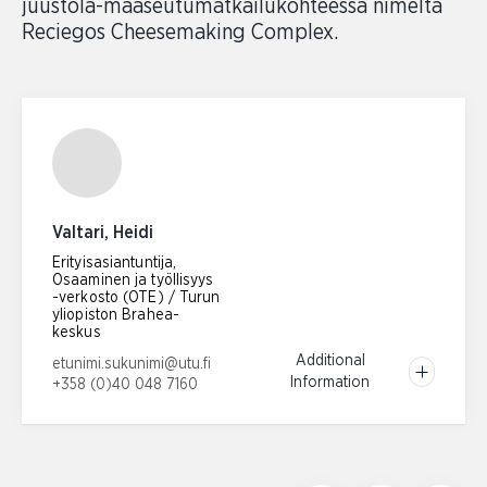
juustola-maaseutumatkailukohteessa nimeltä
Reciegos Cheesemaking Complex.
Valtari, Heidi
Erityisasiantuntija,
Osaaminen ja työllisyys
-verkosto (OTE) / Turun
yliopiston Brahea-
keskus
Email address:
Additional
etunimi.sukunimi@utu.fi
Information
+358 (0)40 048 7160
Phone number: